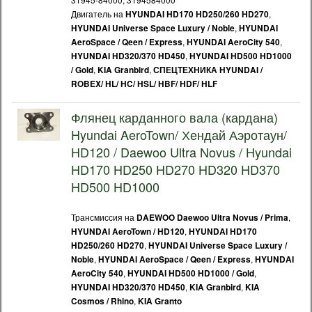
Двигатель на
,
HYUNDAI HD170 HD250/260 HD270
,
HYUNDAI Universe Space Luxury / Noble
HYUNDAI
,
,
AeroSpace / Qeen / Express
HYUNDAI AeroCity 540
,
HYUNDAI HD320/370 HD450
HYUNDAI HD500 HD1000
,
,
/ Gold
KIA Granbird
СПЕЦТЕХНИКА HYUNDAI /
ROBEX/ HL/ HC/ HSL/ HBF/ HDF/ HLF
Флянец карданного вала (кардана)
Hyundai AeroTown/ Хендай Аэротаун/
HD120 / Daewoo Ultra Novus / Hyundai
HD170 HD250 HD270 HD320 HD370
HD500 HD1000
Трансмиссия на
,
DAEWOO Daewoo Ultra Novus / Prima
,
HYUNDAI AeroTown / HD120
HYUNDAI HD170
,
HD250/260 HD270
HYUNDAI Universe Space Luxury /
,
,
Noble
HYUNDAI AeroSpace / Qeen / Express
HYUNDAI
,
,
AeroCity 540
HYUNDAI HD500 HD1000 / Gold
,
,
HYUNDAI HD320/370 HD450
KIA Granbird
KIA
,
Cosmos / Rhino
KIA Granto