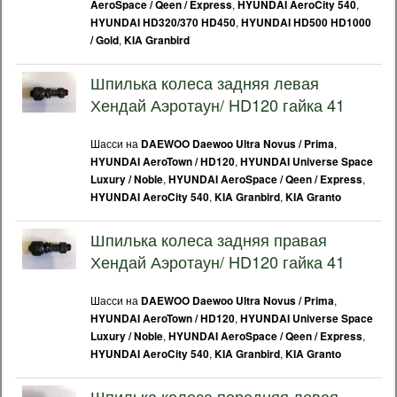
,
,
AeroSpace / Qeen / Express
HYUNDAI AeroCity 540
,
HYUNDAI HD320/370 HD450
HYUNDAI HD500 HD1000
,
/ Gold
KIA Granbird
Шпилька колеса задняя левая
Хендай Аэротаун/ HD120 гайка 41
Шасси на
,
DAEWOO Daewoo Ultra Novus / Prima
,
HYUNDAI AeroTown / HD120
HYUNDAI Universe Space
,
,
Luxury / Noble
HYUNDAI AeroSpace / Qeen / Express
,
,
HYUNDAI AeroCity 540
KIA Granbird
KIA Granto
Шпилька колеса задняя правая
Хендай Аэротаун/ HD120 гайка 41
Шасси на
,
DAEWOO Daewoo Ultra Novus / Prima
,
HYUNDAI AeroTown / HD120
HYUNDAI Universe Space
,
,
Luxury / Noble
HYUNDAI AeroSpace / Qeen / Express
,
,
HYUNDAI AeroCity 540
KIA Granbird
KIA Granto
Шпилька колеса передняя левая