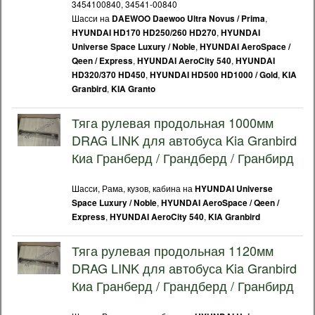
3454100840, 34541-00840
Шасси на
,
DAEWOO Daewoo Ultra Novus / Prima
,
HYUNDAI HD170 HD250/260 HD270
HYUNDAI
,
Universe Space Luxury / Noble
HYUNDAI AeroSpace /
,
,
Qeen / Express
HYUNDAI AeroCity 540
HYUNDAI
,
,
HD320/370 HD450
HYUNDAI HD500 HD1000 / Gold
KIA
,
Granbird
KIA Granto
Тяга рулевая продольная 1000мм
DRAG LINK для автобуса Kia Granbird
Киа Гранберд / Грандберд / Гранбирд
Шасси, Рама, кузов, кабина на
HYUNDAI Universe
,
Space Luxury / Noble
HYUNDAI AeroSpace / Qeen /
,
,
Express
HYUNDAI AeroCity 540
KIA Granbird
Тяга рулевая продольная 1120мм
DRAG LINK для автобуса Kia Granbird
Киа Гранберд / Грандберд / Гранбирд