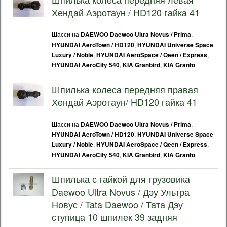
Хендай Аэротаун / HD120 гайка 41
Шасси на
,
DAEWOO Daewoo Ultra Novus / Prima
,
HYUNDAI AeroTown / HD120
HYUNDAI Universe Space
,
,
Luxury / Noble
HYUNDAI AeroSpace / Qeen / Express
,
,
HYUNDAI AeroCity 540
KIA Granbird
KIA Granto
Шпилька колеса передняя правая
Хендай Аэротаун/ HD120 гайка 41
Шасси на
,
DAEWOO Daewoo Ultra Novus / Prima
,
HYUNDAI AeroTown / HD120
HYUNDAI Universe Space
,
,
Luxury / Noble
HYUNDAI AeroSpace / Qeen / Express
,
,
HYUNDAI AeroCity 540
KIA Granbird
KIA Granto
Шпилька с гайкой для грузовика
Daewoo Ultra Novus / Дэу Ультра
Новус / Tata Daewoo / Тата Дэу
ступица 10 шпилек 39 задняя