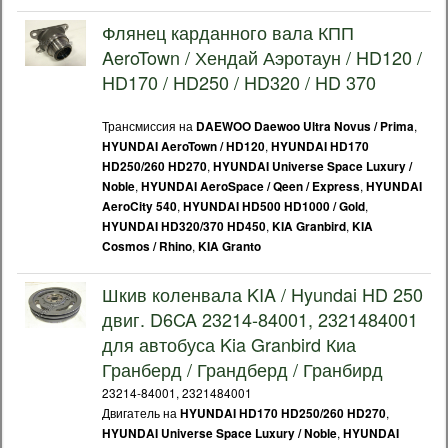
Флянец карданного вала КПП
AeroTown / Хендай Аэротаун / HD120 /
HD170 / HD250 / HD320 / HD 370
Трансмиссия на
,
DAEWOO Daewoo Ultra Novus / Prima
,
HYUNDAI AeroTown / HD120
HYUNDAI HD170
,
HD250/260 HD270
HYUNDAI Universe Space Luxury /
,
,
Noble
HYUNDAI AeroSpace / Qeen / Express
HYUNDAI
,
,
AeroCity 540
HYUNDAI HD500 HD1000 / Gold
,
,
HYUNDAI HD320/370 HD450
KIA Granbird
KIA
,
Cosmos / Rhino
KIA Granto
Шкив коленвала KIA / Hyundai HD 250
двиг. D6CA 23214-84001, 2321484001
для автобуса Kia Granbird Киа
Гранберд / Грандберд / Гранбирд
23214-84001, 2321484001
Двигатель на
,
HYUNDAI HD170 HD250/260 HD270
,
HYUNDAI Universe Space Luxury / Noble
HYUNDAI