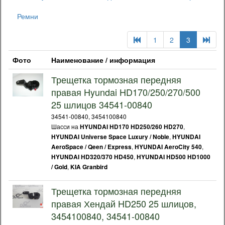
Ремни
1
2
3
Фото
Наименование / информация
Трещетка тормозная передняя
правая Hyundai HD170/250/270/500
25 шлицов 34541-00840
34541-00840, 3454100840
Шасси на
,
HYUNDAI HD170 HD250/260 HD270
,
HYUNDAI Universe Space Luxury / Noble
HYUNDAI
,
,
AeroSpace / Qeen / Express
HYUNDAI AeroCity 540
,
HYUNDAI HD320/370 HD450
HYUNDAI HD500 HD1000
,
/ Gold
KIA Granbird
Трещетка тормозная передняя
правая Хендай HD250 25 шлицов,
3454100840, 34541-00840