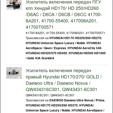
Усилитель включения передач ПГУ
кпп Хендай HD170/ HD 250/HD260
/D6AC / D6CA / D6CB / D6CC 41700-
8А201, 41700-55400, 417008А201,
41700T00571
41700-8А201, 41700-55400, 417008А201, 41700T00571
Трансмиссия на
,
HYUNDAI HD170 HD250/260 HD270
,
HYUNDAI Universe Space Luxury / Noble
HYUNDAI
,
,
AeroSpace / Qeen / Express
HYUNDAI AeroCity 540
,
HYUNDAI HD320/370 HD450
HYUNDAI HD500 HD1000
,
/ Gold
KIA Granbird
Усилитель включения передач
правый Hyundai HD170/270/ GOLD /
Daewoo Ultra / Daewoo Novus /
QW434316C301, QW43431-6C301
QW434316C301, QW43431-6C301
Трансмиссия на
,
DAEWOO Daewoo Ultra Novus / Prima
,
HYUNDAI HD170 HD250/260 HD270
HYUNDAI
,
Universe Space Luxury / Noble
HYUNDAI AeroSpace /