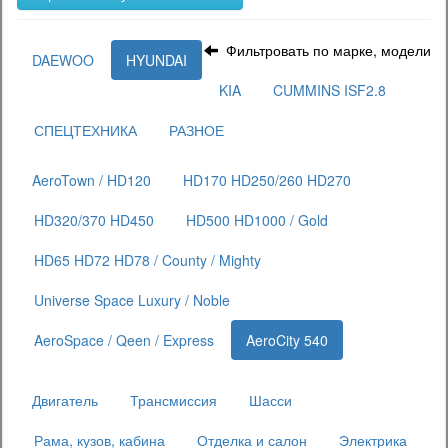
Фильтровать по марке, модели
DAEWOO
HYUNDAI
KIA
CUMMINS ISF2.8
СПЕЦТЕХНИКА
РАЗНОЕ
AeroTown / HD120
HD170 HD250/260 HD270
HD320/370 HD450
HD500 HD1000 / Gold
HD65 HD72 HD78 / County / Mighty
Universe Space Luxury / Noble
AeroSpace / Qeen / Express
AeroCity 540
Двигатель
Трансмиссия
Шасси
Рама, кузов, кабина
Отделка и салон
Электрика