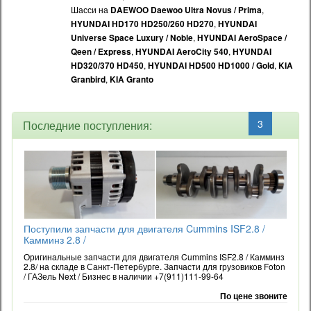
Шасси на
,
DAEWOO Daewoo Ultra Novus / Prima
,
HYUNDAI HD170 HD250/260 HD270
HYUNDAI
,
Universe Space Luxury / Noble
HYUNDAI AeroSpace /
,
,
Qeen / Express
HYUNDAI AeroCity 540
HYUNDAI
,
,
HD320/370 HD450
HYUNDAI HD500 HD1000 / Gold
KIA
,
Granbird
KIA Granto
1
2
3
Последние поступления:
Поступили запчасти для двигателя Cummins ISF2.8 /
Камминз 2.8 /
Оригинальные запчасти для двигателя Cummins ISF2.8 / Камминз
2.8/ на складе в Санкт-Петербурге. Запчасти для грузовиков Foton
/ ГАЗель Next / Бизнес в наличии +7(911)111-99-64
По цене звоните