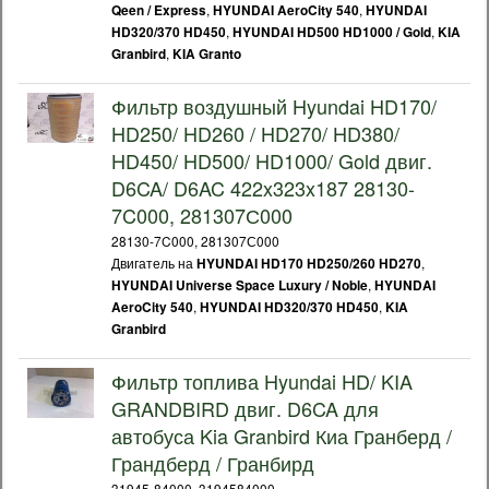
,
,
Qeen / Express
HYUNDAI AeroCity 540
HYUNDAI
,
,
HD320/370 HD450
HYUNDAI HD500 HD1000 / Gold
KIA
,
Granbird
KIA Granto
Фильтр воздушный Hyundai HD170/
HD250/ HD260 / HD270/ HD380/
HD450/ HD500/ HD1000/ Gold двиг.
D6CA/ D6AC 422x323x187 28130-
7C000, 281307С000
28130-7C000, 281307С000
Двигатель на
,
HYUNDAI HD170 HD250/260 HD270
,
HYUNDAI Universe Space Luxury / Noble
HYUNDAI
,
,
AeroCity 540
HYUNDAI HD320/370 HD450
KIA
Granbird
Фильтр топлива Hyundai HD/ KIA
GRANDBIRD двиг. D6CA для
автобуса Kia Granbird Киа Гранберд /
Грандберд / Гранбирд
31945-84000, 3194584000