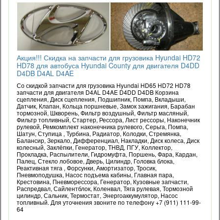
Акция!!! Скидка на запчасти для грузовика Hyundai HD72
HD78 для автобуса Hyundai County для двигателя D4DD
D4DB D4AL D4AE
Со скидкой запчасти для грузовика Hyundai HD65 HD72 HD78
запчасти для двигателя D4AL D4AE D4DD D4DB Корзина
сцепления, Диск сцепления, Подшипник, Помпа, Вкладыши,
Датчик, Клапан, Кольца поршневые, Замок зажигания, Барабан
тормозной, Шкворень, Фильтр воздушный, Фильтр масляный,
Фильтр топливный, Стартер, Рессора, Лист рессоры, Наконечник
рулевой, Ремкомплект наконечника рулевого, Серьга, Помпа,
Шатун, Ступица , Турбина, Радиатор, Колодки, Стремянка,
Балансир, Зеркало, Дифференциал, Накладки, Диск колеса, Диск
колесный, Заклёпки, Генератор, ТНВД, ПГУ, Коллектор,
Прокладка, Распылители, Гидромуфта, Поршень, Фара, Кардан,
Палец, Стекло лобовое, Дверь, Цилиндр, Головка блока,
Реактивная тяга , Форсунки, Амортизатор, Тросик,
Пневмоподушка, Насос подъема кабины, Главная пара,
Крестовина, Пневморессора, Генератор, Кузовные запчасти,
Распредвал, Сайлентблок, Коленвал, Тяга рулевая, Тормозной
цилиндр, Сальник, Термостат, Энергоаккумулятор, Насос
топливный. Для уточнения звоните по телефону +7 (911) 111-99-
64