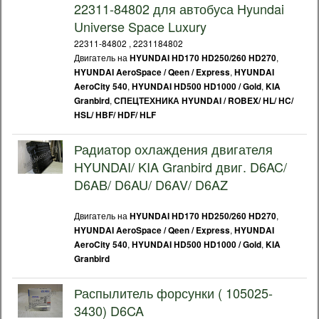
22311-84802 для автобуса Hyundai
Universe Space Luxury
22311-84802 , 2231184802
Двигатель на
,
HYUNDAI HD170 HD250/260 HD270
,
HYUNDAI AeroSpace / Qeen / Express
HYUNDAI
,
,
AeroCity 540
HYUNDAI HD500 HD1000 / Gold
KIA
,
Granbird
СПЕЦТЕХНИКА HYUNDAI / ROBEX/ HL/ HC/
HSL/ HBF/ HDF/ HLF
Радиатор охлаждения двигателя
HYUNDAI/ KIA Granbird двиг. D6AC/
D6AB/ D6AU/ D6AV/ D6AZ
Двигатель на
,
HYUNDAI HD170 HD250/260 HD270
,
HYUNDAI AeroSpace / Qeen / Express
HYUNDAI
,
,
AeroCity 540
HYUNDAI HD500 HD1000 / Gold
KIA
Granbird
Распылитель форсунки ( 105025-
3430) D6CA