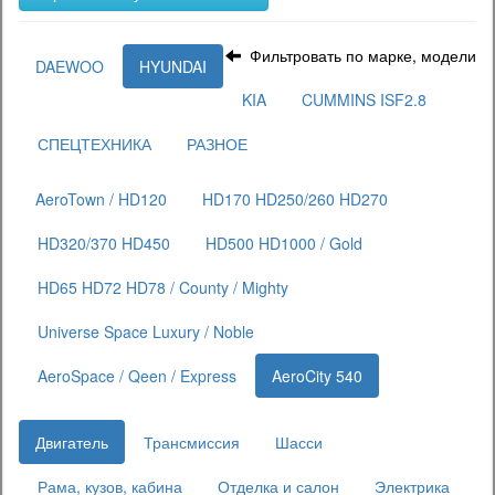
Фильтровать по марке, модели
DAEWOO
HYUNDAI
KIA
CUMMINS ISF2.8
СПЕЦТЕХНИКА
РАЗНОЕ
AeroTown / HD120
HD170 HD250/260 HD270
HD320/370 HD450
HD500 HD1000 / Gold
HD65 HD72 HD78 / County / Mighty
Universe Space Luxury / Noble
AeroSpace / Qeen / Express
AeroCity 540
Двигатель
Трансмиссия
Шасси
Рама, кузов, кабина
Отделка и салон
Электрика