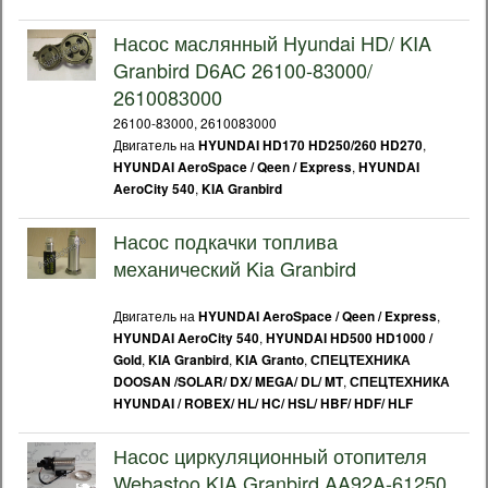
Насос маслянный Hyundai HD/ KIA
Granbird D6AC 26100-83000/
2610083000
26100-83000, 2610083000
Двигатель на
,
HYUNDAI HD170 HD250/260 HD270
,
HYUNDAI AeroSpace / Qeen / Express
HYUNDAI
,
AeroCity 540
KIA Granbird
Насос подкачки топлива
механический Kia Granbird
Двигатель на
,
HYUNDAI AeroSpace / Qeen / Express
,
HYUNDAI AeroCity 540
HYUNDAI HD500 HD1000 /
,
,
,
Gold
KIA Granbird
KIA Granto
СПЕЦТЕХНИКА
,
DOOSAN /SOLAR/ DX/ MEGA/ DL/ MT
СПЕЦТЕХНИКА
HYUNDAI / ROBEX/ HL/ HC/ HSL/ HBF/ HDF/ HLF
Насос циркуляционный отопителя
Webastoo KIA Granbird AA92A-61250,