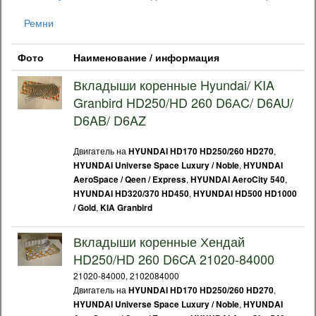
Ремни
Фото
Наименование / информация
Вкладыши коренные Hyundai/ KIA
Granbird HD250/HD 260 D6АC/ D6AU/
D6AB/ D6AZ
Двигатель на
,
HYUNDAI HD170 HD250/260 HD270
,
HYUNDAI Universe Space Luxury / Noble
HYUNDAI
,
,
AeroSpace / Qeen / Express
HYUNDAI AeroCity 540
,
HYUNDAI HD320/370 HD450
HYUNDAI HD500 HD1000
,
/ Gold
KIA Granbird
Вкладыши коренные Хендай
HD250/HD 260 D6CA 21020-84000
21020-84000, 2102084000
Двигатель на
,
HYUNDAI HD170 HD250/260 HD270
,
HYUNDAI Universe Space Luxury / Noble
HYUNDAI