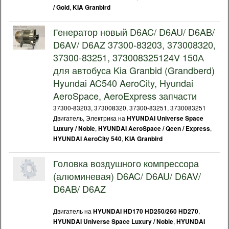
,
/ Gold
KIA Granbird
Генератор новый D6AC/ D6AU/ D6AB/
D6AV/ D6AZ 37300-83203, 373008320,
37300-83251, 373008325124V 150А
для автобуса Kia Granbid (Grandberd)
Hyundai AC540 AeroCity, Hyundai
AeroSpace, AeroExpress запчасти
37300-83203, 373008320, 37300-83251, 3730083251
Двигатель, Электрика на
HYUNDAI Universe Space
,
,
Luxury / Noble
HYUNDAI AeroSpace / Qeen / Express
,
HYUNDAI AeroCity 540
KIA Granbird
Головка воздушного компрессора
(алюминевая) D6AC/ D6AU/ D6AV/
D6AB/ D6AZ
Двигатель на
,
HYUNDAI HD170 HD250/260 HD270
,
HYUNDAI Universe Space Luxury / Noble
HYUNDAI