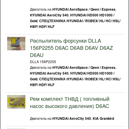
Двигатель на
,
HYUNDAI AeroSpace / Qeen / Express
,
HYUNDAI AeroCity 540
HYUNDAI HD500 HD1000 /
,
Gold
СПЕЦТЕХНИКА HYUNDAI / ROBEX/ HL/ HC/ HSL/
HBF/ HDF/ HLF
Распылитель форсунки DLLA
156P2255 D6AC D6AB D6AV D6AZ
D6AU
DLLA 156P2255
Двигатель на
,
HYUNDAI AeroSpace / Qeen / Express
,
HYUNDAI AeroCity 540
HYUNDAI HD500 HD1000 /
,
Gold
СПЕЦТЕХНИКА HYUNDAI / ROBEX/ HL/ HC/ HSL/
HBF/ HDF/ HLF
Рем комплект ТНВД ( топливный
насос высокого давления) D6AC
Двигатель на
,
HYUNDAI AeroCity 540
KIA Granbird