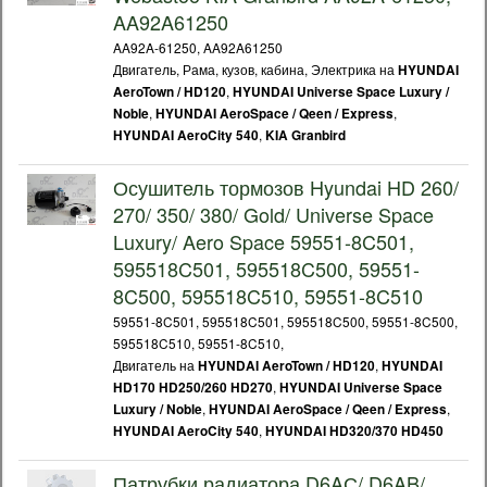
AA92A61250
AA92A-61250, AA92A61250
Двигатель, Рама, кузов, кабина, Электрика на
HYUNDAI
,
AeroTown / HD120
HYUNDAI Universe Space Luxury /
,
,
Noble
HYUNDAI AeroSpace / Qeen / Express
,
HYUNDAI AeroCity 540
KIA Granbird
Осушитель тормозов Hyundai HD 260/
270/ 350/ 380/ Gold/ Universe Space
Luxury/ Aero Space 59551-8C501,
595518C501, 595518C500, 59551-
8C500, 595518C510, 59551-8C510
59551-8C501, 595518C501, 595518C500, 59551-8C500,
595518C510, 59551-8C510,
Двигатель на
,
HYUNDAI AeroTown / HD120
HYUNDAI
,
HD170 HD250/260 HD270
HYUNDAI Universe Space
,
,
Luxury / Noble
HYUNDAI AeroSpace / Qeen / Express
,
HYUNDAI AeroCity 540
HYUNDAI HD320/370 HD450
Патрубки радиатора D6AС/ D6AB/