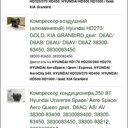
,
,
HD320/370 HD450
HYUNDAI HD500 HD1000 / Gold
KIA Granbird
Компрессор воздушный
(алюминевый) Hyundai HD270/
GOLD, KIA GRANBIRD двиг. D6AC/
D6AB/ D6AU/ D6AV/ D6AZ 38300-
83450, 3830083450
38300-83450, 3830083450
Двигатель на
,
HYUNDAI HD170 HD250/260 HD270
,
HYUNDAI AeroSpace / Qeen / Express
HYUNDAI
,
,
AeroCity 540
HYUNDAI HD320/370 HD450
HYUNDAI
,
HD500 HD1000 / Gold
KIA Granbird
Компрессор кондиционера 350 ВТ
Hyundai Universe Space/ Aero Space/
Aero Queen двиг. D6AC/ AB/ AV
38300-83400, 3830083400, 38300-
83450, 3830083450, 38300-83212,