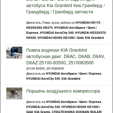
автобуса Kia Granbird Киа Гранберд /
Грандберд / Гранбирд запчасти
Двигатель, Рама, кузов, кабина на
HYUNDAI HD170
,
HD250/260 HD270
HYUNDAI AeroSpace / Qeen /
,
,
Express
HYUNDAI AeroCity 540
HYUNDAI HD320/370
,
,
HD450
HYUNDAI HD500 HD1000 / Gold
KIA Granbird
Помпа водяная KIA Granbird
автобусная двиг. D6AC, D6AB, D6AV,
D6AZ 25100-83500, 2510083500
25100-83500, 2510083500
Двигатель на
,
HYUNDAI AeroSpace / Qeen / Express
,
HYUNDAI AeroCity 540
KIA Granbird
Поршень воздушного компрессора
Двигатель на
,
HYUNDAI AeroSpace / Qeen / Express
,
HYUNDAI AeroCity 540
HYUNDAI HD500 HD1000 /
,
,
Gold
KIA Granto
СПЕЦТЕХНИКА DOOSAN /SOLAR/