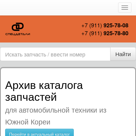
Пере
нави
+7 (911)
925-78-08
+7 (911)
925-78-80
Найти
Архив каталога
запчастей
для автомобильной техники из
Южной Кореи
Перейти в актуальный каталог