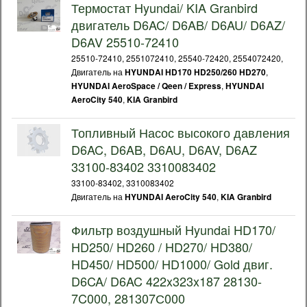
Термостат Hyundai/ KIA Granbird
двигатель D6AC/ D6AB/ D6AU/ D6AZ/
D6AV 25510-72410
25510-72410, 2551072410, 25540-72420, 2554072420,
Двигатель на
,
HYUNDAI HD170 HD250/260 HD270
,
HYUNDAI AeroSpace / Qeen / Express
HYUNDAI
,
AeroCity 540
KIA Granbird
Топливный Насос высокого давления
D6AC, D6AB, D6AU, D6AV, D6AZ
33100-83402 3310083402
33100-83402, 3310083402
Двигатель на
,
HYUNDAI AeroCity 540
KIA Granbird
Фильтр воздушный Hyundai HD170/
HD250/ HD260 / HD270/ HD380/
HD450/ HD500/ HD1000/ Gold двиг.
D6CA/ D6AC 422x323x187 28130-
7C000, 281307С000