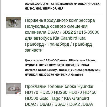
,
DX/ MEGA/ DL/ MT
СПЕЦТЕХНИКА HYUNDAI / ROBEX/
HL/ HC/ HSL/ HBF/ HDF/ HLF
Поршень воздушного компрессора
Полукольца осевого смещения
коленвала D6AС / 6D22 21215-85000
для автобуса Kia Granbird Киа
Гранберд / Грандберд / Гранбирд
запчасти
Двигатель на
,
DAEWOO Daewoo Ultra Novus / Prima
,
HYUNDAI HD170 HD250/260 HD270
HYUNDAI
,
,
Universe Space Luxury / Noble
HYUNDAI AeroCity 540
,
HYUNDAI HD320/370 HD450
KIA Granbird
Прокладки головки блока Hyundai
HD170 HD250 HD260 HD270 HD450
HD500 Gold Trago / KIA Granbird
D6AC / D6AB / D6AU / D6AZ /D6AV