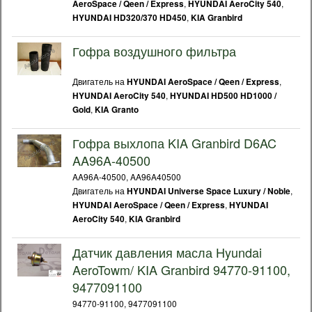
,
,
AeroSpace / Qeen / Express
HYUNDAI AeroCity 540
,
HYUNDAI HD320/370 HD450
KIA Granbird
Гофра воздушного фильтра
Двигатель на
,
HYUNDAI AeroSpace / Qeen / Express
,
HYUNDAI AeroCity 540
HYUNDAI HD500 HD1000 /
,
Gold
KIA Granto
Гофра выхлопа KIA Granbird D6AC
AA96A-40500
AA96A-40500, AA96A40500
Двигатель на
,
HYUNDAI Universe Space Luxury / Noble
,
HYUNDAI AeroSpace / Qeen / Express
HYUNDAI
,
AeroCity 540
KIA Granbird
Датчик давления масла Hyundai
AeroTowm/ KIA Granbird 94770-91100,
9477091100
94770-91100, 9477091100