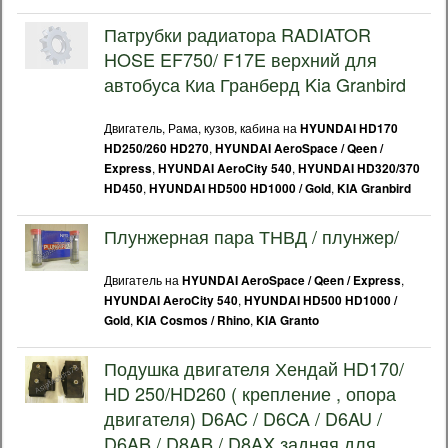
Патрубки радиатора RADIATOR
HOSE EF750/ F17E верхний для
автобуса Киа Гранберд Kia Granbird
Двигатель, Рама, кузов, кабина на
HYUNDAI HD170
,
HD250/260 HD270
HYUNDAI AeroSpace / Qeen /
,
,
Express
HYUNDAI AeroCity 540
HYUNDAI HD320/370
,
,
HD450
HYUNDAI HD500 HD1000 / Gold
KIA Granbird
Плунжерная пара ТНВД / плунжер/
Двигатель на
,
HYUNDAI AeroSpace / Qeen / Express
,
HYUNDAI AeroCity 540
HYUNDAI HD500 HD1000 /
,
,
Gold
KIA Cosmos / Rhino
KIA Granto
Подушка двигателя Хендай HD170/
HD 250/HD260 ( крепление , опора
двигателя) D6AC / D6CA / D6AU /
D6AB / D8AB / D8AX задняя для