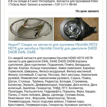
2.8/ на складе в Санкт-Петербурге. Запчасти для грузовиков Foton
/ ГАЗель Next / Бизнес в наличии +7(911)111-99-64
По цене звоните
Акция!!! Скидка на запчасти для грузовика Hyundai HD72
HD78 для автобуса Hyundai County для двигателя D4DD
D4DB D4AL D4AE
Со скидкой запчасти для грузовика Hyundai HD65 HD72 HD78
запчасти для двигателя D4AL D4AE D4DD D4DB Корзина
сцепления, Диск сцепления, Подшипник, Помпа, Вкладыши,
Датчик, Клапан, Кольца поршневые, Замок зажигания, Барабан
тормозной, Шкворень, Фильтр воздушный, Фильтр масляный,
Фильтр топливный, Стартер, Рессора, Лист рессоры, Наконечник
рулевой, Ремкомплект наконечника рулевого, Серьга, Помпа,
Шатун, Ступица , Турбина, Радиатор, Колодки, Стремянка,
Балансир, Зеркало, Дифференциал, Накладки, Диск колеса, Диск
колесный, Заклёпки, Генератор, ТНВД, ПГУ, Коллектор,
Прокладка, Распылители, Гидромуфта, Поршень, Фара, Кардан,
Палец, Стекло лобовое, Дверь, Цилиндр, Головка блока,
Реактивная тяга , Форсунки, Амортизатор, Тросик,
Пневмоподушка, Насос подъема кабины, Главная пара,
Крестовина, Пневморессора, Генератор, Кузовные запчасти,