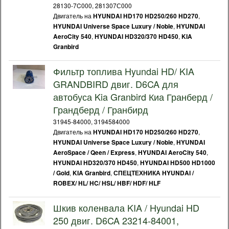
28130-7C000, 281307С000
Двигатель на
,
HYUNDAI HD170 HD250/260 HD270
,
HYUNDAI Universe Space Luxury / Noble
HYUNDAI
,
,
AeroCity 540
HYUNDAI HD320/370 HD450
KIA
Granbird
Фильтр топлива Hyundai HD/ KIA
GRANDBIRD двиг. D6CA для
автобуса Kia Granbird Киа Гранберд /
Грандберд / Гранбирд
31945-84000, 3194584000
Двигатель на
,
HYUNDAI HD170 HD250/260 HD270
,
HYUNDAI Universe Space Luxury / Noble
HYUNDAI
,
,
AeroSpace / Qeen / Express
HYUNDAI AeroCity 540
,
HYUNDAI HD320/370 HD450
HYUNDAI HD500 HD1000
,
,
/ Gold
KIA Granbird
СПЕЦТЕХНИКА HYUNDAI /
ROBEX/ HL/ HC/ HSL/ HBF/ HDF/ HLF
Шкив коленвала KIA / Hyundai HD
250 двиг. D6CA 23214-84001,