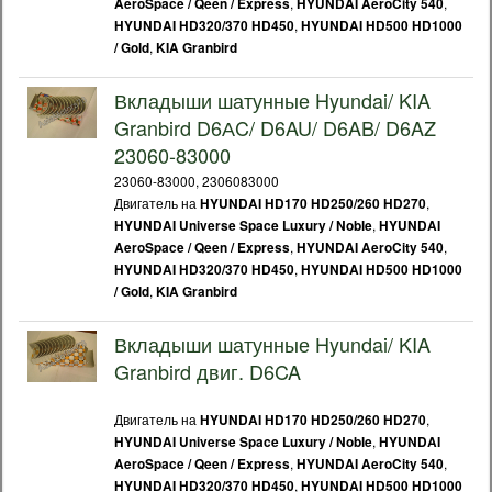
,
,
AeroSpace / Qeen / Express
HYUNDAI AeroCity 540
,
HYUNDAI HD320/370 HD450
HYUNDAI HD500 HD1000
,
/ Gold
KIA Granbird
Вкладыши шатунные Hyundai/ KIA
Granbird D6АC/ D6AU/ D6AB/ D6AZ
23060-83000
23060-83000, 2306083000
Двигатель на
,
HYUNDAI HD170 HD250/260 HD270
,
HYUNDAI Universe Space Luxury / Noble
HYUNDAI
,
,
AeroSpace / Qeen / Express
HYUNDAI AeroCity 540
,
HYUNDAI HD320/370 HD450
HYUNDAI HD500 HD1000
,
/ Gold
KIA Granbird
Вкладыши шатунные Hyundai/ KIA
Granbird двиг. D6CA
Двигатель на
,
HYUNDAI HD170 HD250/260 HD270
,
HYUNDAI Universe Space Luxury / Noble
HYUNDAI
,
,
AeroSpace / Qeen / Express
HYUNDAI AeroCity 540
,
HYUNDAI HD320/370 HD450
HYUNDAI HD500 HD1000