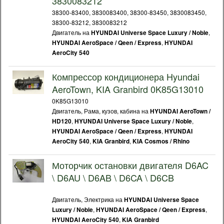
3830083212
38300-83400, 3830083400, 38300-83450, 3830083450,
38300-83212, 3830083212
Двигатель на
,
HYUNDAI Universe Space Luxury / Noble
,
HYUNDAI AeroSpace / Qeen / Express
HYUNDAI
AeroCity 540
Компрессор кондиционера Hyundai
AeroTown, KIA Granbird 0K85G13010
0K85G13010
Двигатель, Рама, кузов, кабина на
HYUNDAI AeroTown /
,
,
HD120
HYUNDAI Universe Space Luxury / Noble
,
HYUNDAI AeroSpace / Qeen / Express
HYUNDAI
,
,
AeroCity 540
KIA Granbird
KIA Cosmos / Rhino
Моторчик остановки двигателя D6AC
\ D6AU \ D6AB \ D6CA \ D6CB
Двигатель, Электрика на
HYUNDAI Universe Space
,
,
Luxury / Noble
HYUNDAI AeroSpace / Qeen / Express
,
HYUNDAI AeroCity 540
KIA Granbird