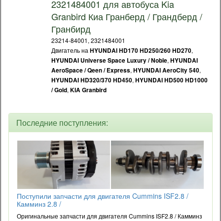
2321484001 для автобуса Kia
Granbird Киа Гранберд / Грандберд /
Гранбирд
23214-84001, 2321484001
Двигатель на
,
HYUNDAI HD170 HD250/260 HD270
,
HYUNDAI Universe Space Luxury / Noble
HYUNDAI
,
,
AeroSpace / Qeen / Express
HYUNDAI AeroCity 540
,
HYUNDAI HD320/370 HD450
HYUNDAI HD500 HD1000
,
/ Gold
KIA Granbird
Последние поступления:
Поступили запчасти для двигателя Cummins ISF2.8 /
Камминз 2.8 /
Оригинальные запчасти для двигателя Cummins ISF2.8 / Камминз