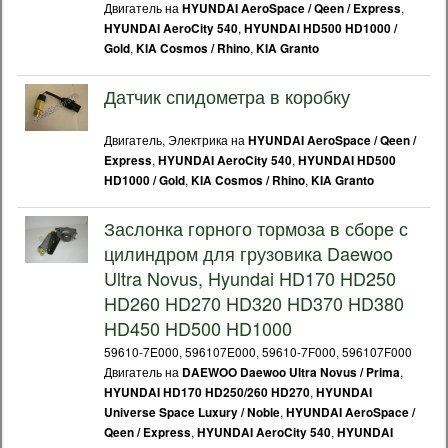
Двигатель на
,
HYUNDAI AeroSpace / Qeen / Express
,
HYUNDAI AeroCity 540
HYUNDAI HD500 HD1000 /
,
,
Gold
KIA Cosmos / Rhino
KIA Granto
Датчик спидометра в коробку
Двигатель, Электрика на
HYUNDAI AeroSpace / Qeen /
,
,
Express
HYUNDAI AeroCity 540
HYUNDAI HD500
,
,
HD1000 / Gold
KIA Cosmos / Rhino
KIA Granto
Заслонка горного тормоза в сборе с
цилиндром для грузовика Daewoo
Ultra Novus, Hyundai HD170 HD250
HD260 HD270 HD320 HD370 HD380
HD450 HD500 HD1000
59610-7E000, 596107E000, 59610-7F000, 596107F000
Двигатель на
,
DAEWOO Daewoo Ultra Novus / Prima
,
HYUNDAI HD170 HD250/260 HD270
HYUNDAI
,
Universe Space Luxury / Noble
HYUNDAI AeroSpace /
,
,
Qeen / Express
HYUNDAI AeroCity 540
HYUNDAI