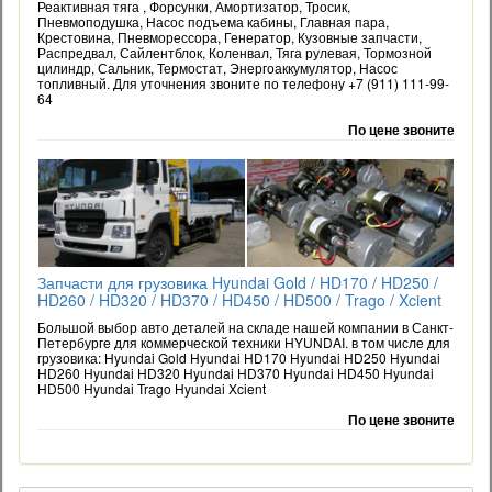
Реактивная тяга , Форсунки, Амортизатор, Тросик,
Пневмоподушка, Насос подъема кабины, Главная пара,
Крестовина, Пневморессора, Генератор, Кузовные запчасти,
Распредвал, Сайлентблок, Коленвал, Тяга рулевая, Тормозной
цилиндр, Сальник, Термостат, Энергоаккумулятор, Насос
топливный. Для уточнения звоните по телефону +7 (911) 111-99-
64
По цене звоните
Запчасти для грузовика Hyundai Gold / HD170 / HD250 /
HD260 / HD320 / HD370 / HD450 / HD500 / Trago / Xcient
Большой выбор авто деталей на складе нашей компании в Санкт-
Петербурге для коммерческой техники HYUNDAI. в том числе для
грузовика: Hyundai Gold Hyundai HD170 Hyundai HD250 Hyundai
HD260 Hyundai HD320 Hyundai HD370 Hyundai HD450 Hyundai
HD500 Hyundai Trago Hyundai Xcient
По цене звоните