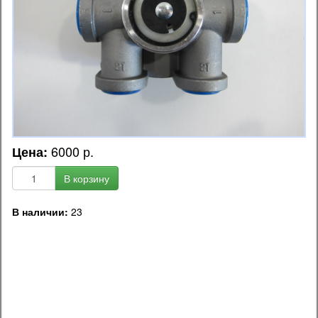
6000 р.
Цена:
В корзину
В наличии:
23
OEM код запчасти:
AA92A43320 / HS3799 / MACHS3799 / 3454402240 /
3454402270 / R6502 / 34544-02240 / 34544-02270 / 59530-
6B800 / 595306B800 / 595307C200 / 595106A550 /
1677541C91 / 182778H1 / E0917B011 / E6HZ2A449A /
KN28060 / T294866 / 1373301380 / 96749068 / 3454402280 /