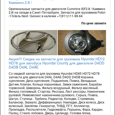
Камминз 2.8 /
Оригинальные запчасти для двигателя Cummins ISF2.8 / Камминз
2.8/ на складе в Санкт-Петербурге. Запчасти для грузовиков Foton
/ ГАЗель Next / Бизнес в наличии +7(911)111-99-64
По цене звоните
Акция!!! Скидка на запчасти для грузовика Hyundai HD72
HD78 для автобуса Hyundai County для двигателя D4DD
D4DB D4AL D4AE
Со скидкой запчасти для грузовика Hyundai HD65 HD72 HD78
запчасти для двигателя D4AL D4AE D4DD D4DB Корзина
сцепления, Диск сцепления, Подшипник, Помпа, Вкладыши,
Датчик, Клапан, Кольца поршневые, Замок зажигания, Барабан
тормозной, Шкворень, Фильтр воздушный, Фильтр масляный,
Фильтр топливный, Стартер, Рессора, Лист рессоры, Наконечник
рулевой, Ремкомплект наконечника рулевого, Серьга, Помпа,
Шатун, Ступица , Турбина, Радиатор, Колодки, Стремянка,
Балансир, Зеркало, Дифференциал, Накладки, Диск колеса, Диск
колесный, Заклёпки, Генератор, ТНВД, ПГУ, Коллектор,
Прокладка, Распылители, Гидромуфта, Поршень, Фара, Кардан,
Палец, Стекло лобовое, Дверь, Цилиндр, Головка блока,