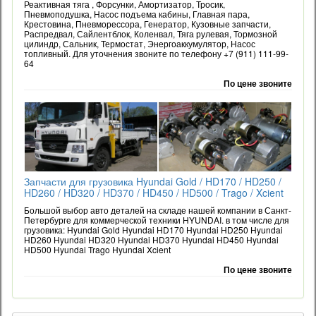
Реактивная тяга , Форсунки, Амортизатор, Тросик,
Пневмоподушка, Насос подъема кабины, Главная пара,
Крестовина, Пневморессора, Генератор, Кузовные запчасти,
Распредвал, Сайлентблок, Коленвал, Тяга рулевая, Тормозной
цилиндр, Сальник, Термостат, Энергоаккумулятор, Насос
топливный. Для уточнения звоните по телефону +7 (911) 111-99-
64
По цене звоните
Запчасти для грузовика Hyundai Gold / HD170 / HD250 /
HD260 / HD320 / HD370 / HD450 / HD500 / Trago / Xcient
Большой выбор авто деталей на складе нашей компании в Санкт-
Петербурге для коммерческой техники HYUNDAI. в том числе для
грузовика: Hyundai Gold Hyundai HD170 Hyundai HD250 Hyundai
HD260 Hyundai HD320 Hyundai HD370 Hyundai HD450 Hyundai
HD500 Hyundai Trago Hyundai Xcient
По цене звоните