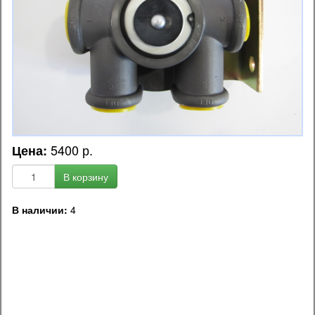
5400 р.
Цена:
В корзину
В наличии:
4
OEM код запчасти:
AA92A43320 / HS3799 / MACHS3799 / 3454402240 /
3454402270 / R6502 / 34544-02240 / 34544-02270 / 59530-
6B800 / 595306B800 / 595307C200 / 595106A550 /
1677541C91 / 182778H1 / E0917B011 / E6HZ2A449A /
KN28060 / T294866 / 1373301380 / 96749068 / 3454402280 /