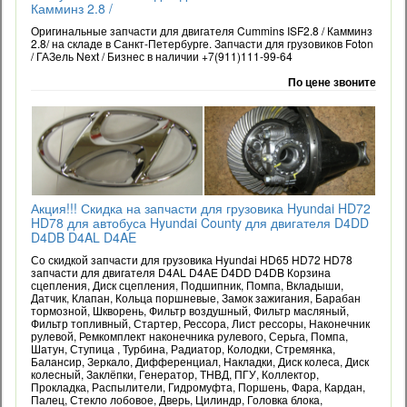
Камминз 2.8 /
Оригинальные запчасти для двигателя Cummins ISF2.8 / Камминз
2.8/ на складе в Санкт-Петербурге. Запчасти для грузовиков Foton
/ ГАЗель Next / Бизнес в наличии +7(911)111-99-64
По цене звоните
Акция!!! Скидка на запчасти для грузовика Hyundai HD72
HD78 для автобуса Hyundai County для двигателя D4DD
D4DB D4AL D4AE
Со скидкой запчасти для грузовика Hyundai HD65 HD72 HD78
запчасти для двигателя D4AL D4AE D4DD D4DB Корзина
сцепления, Диск сцепления, Подшипник, Помпа, Вкладыши,
Датчик, Клапан, Кольца поршневые, Замок зажигания, Барабан
тормозной, Шкворень, Фильтр воздушный, Фильтр масляный,
Фильтр топливный, Стартер, Рессора, Лист рессоры, Наконечник
рулевой, Ремкомплект наконечника рулевого, Серьга, Помпа,
Шатун, Ступица , Турбина, Радиатор, Колодки, Стремянка,
Балансир, Зеркало, Дифференциал, Накладки, Диск колеса, Диск
колесный, Заклёпки, Генератор, ТНВД, ПГУ, Коллектор,
Прокладка, Распылители, Гидромуфта, Поршень, Фара, Кардан,
Палец, Стекло лобовое, Дверь, Цилиндр, Головка блока,