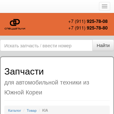
Пере
нави
+7 (911)
925-78-08
+7 (911)
925-78-80
Найти
Запчасти
для автомобильной техники из
Южной Кореи
Каталог
Товар
KIA