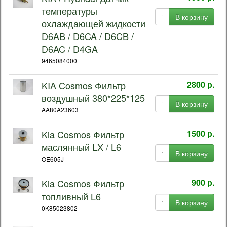
температуры
В корзину
охлаждающей жидкости
D6AB / D6CA / D6CB /
D6AC / D4GA
9465084000
KIA Cosmos Фильтр
2800 р.
воздушный 380*225*125
В корзину
AA80A23603
Kia Cosmos Фильтр
1500 р.
маслянный LX / L6
В корзину
OE605J
Kia Cosmos Фильтр
900 р.
топливный L6
В корзину
0K85023802