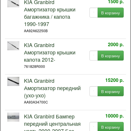
KIA Granbird
1500 р.
Амортизатор крышки
В корзину
багажника / капота
1990-1997
AA92A62250B
KIA Granbird
2000 р.
Амортизатор крышки
В корзину
капота 2012-
761828R000
KIA Granbird
15200 р.
Амортизатор передний
В корзину
(ухо-ухо)
AA93A34700C
KIA Granbird Бампер
10000 р.
передний центральная
В корзину
часть 2000-2007 Без