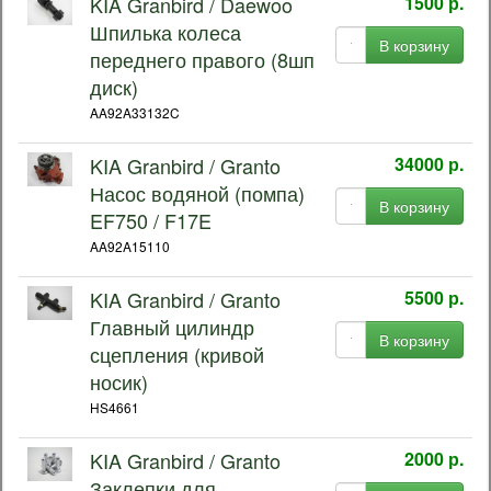
KIA Granbird / Daewoo
1500 р.
Шпилька колеса
В корзину
переднего правого (8шп
диск)
AA92A33132C
KIA Granbird / Granto
34000 р.
Насос водяной (помпа)
В корзину
EF750 / F17E
AA92A15110
KIA Granbird / Granto
5500 р.
Главный цилиндр
В корзину
сцепления (кривой
носик)
HS4661
KIA Granbird / Granto
2000 р.
Заклепки для