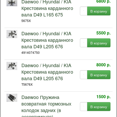
Daewoo / Hyundai / KIA
6800 р.
Крестовина карданного
В корзину
вала D49 L165 675
5675X
Daewoo / Hyundai / KIA
5500 р.
Крестовина карданного
В корзину
вала D49 L205 676
4914074750
Daewoo / Hyundai / KIA
8000 р.
Крестовина карданного
В корзину
вала D49 L205 676
T5676X
Daewoo Пружина
1500 р.
возвратная тормозных
В корзину
колодок задниx (в
ассортименте)