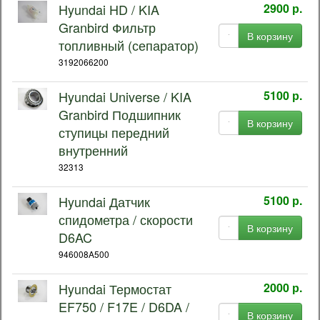
Hyundai HD / KIA
2900 р.
Granbird Фильтр
В корзину
топливный (сепаратор)
3192066200
Hyundai Universe / KIA
5100 р.
Granbird Подшипник
В корзину
ступицы передний
внутренний
32313
Hyundai Датчик
5100 р.
спидометра / скорости
В корзину
D6AC
946008A500
Hyundai Термостат
2000 р.
EF750 / F17E / D6DA /
В корзину