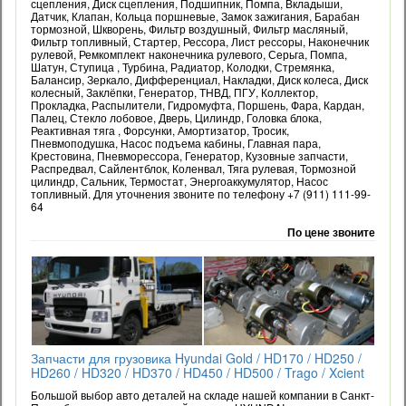
сцепления, Диск сцепления, Подшипник, Помпа, Вкладыши,
Датчик, Клапан, Кольца поршневые, Замок зажигания, Барабан
тормозной, Шкворень, Фильтр воздушный, Фильтр масляный,
Фильтр топливный, Стартер, Рессора, Лист рессоры, Наконечник
рулевой, Ремкомплект наконечника рулевого, Серьга, Помпа,
Шатун, Ступица , Турбина, Радиатор, Колодки, Стремянка,
Балансир, Зеркало, Дифференциал, Накладки, Диск колеса, Диск
колесный, Заклёпки, Генератор, ТНВД, ПГУ, Коллектор,
Прокладка, Распылители, Гидромуфта, Поршень, Фара, Кардан,
Палец, Стекло лобовое, Дверь, Цилиндр, Головка блока,
Реактивная тяга , Форсунки, Амортизатор, Тросик,
Пневмоподушка, Насос подъема кабины, Главная пара,
Крестовина, Пневморессора, Генератор, Кузовные запчасти,
Распредвал, Сайлентблок, Коленвал, Тяга рулевая, Тормозной
цилиндр, Сальник, Термостат, Энергоаккумулятор, Насос
топливный. Для уточнения звоните по телефону +7 (911) 111-99-
64
По цене звоните
Запчасти для грузовика Hyundai Gold / HD170 / HD250 /
HD260 / HD320 / HD370 / HD450 / HD500 / Trago / Xcient
Большой выбор авто деталей на складе нашей компании в Санкт-