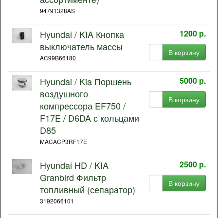
94791328AS
Hyundai / KIA Кнопка
1200 р.
выключатель массы
В корзину
AC99B66180
Hyundai / Kia Поршень
5000 р.
воздушного
В корзину
компрессора EF750 /
F17E / D6DA с кольцами
D85
MACACP3RF17E
Hyundai HD / KIA
2500 р.
Granbird Фильтр
В корзину
топливный (сепаратор)
3192066101