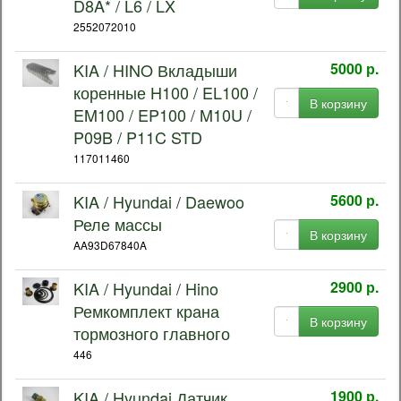
D8A* / L6 / LX
2552072010
KIA / HINO Вкладыши
5000 р.
коренные H100 / EL100 /
В корзину
EM100 / EP100 / M10U /
P09B / P11C STD
117011460
KIA / Hyundai / Daewoo
5600 р.
Реле массы
В корзину
AA93D67840A
KIA / Hyundai / Hino
2900 р.
Ремкомплект крана
В корзину
тормозного главного
446
KIA / Hyundai Датчик
1900 р.