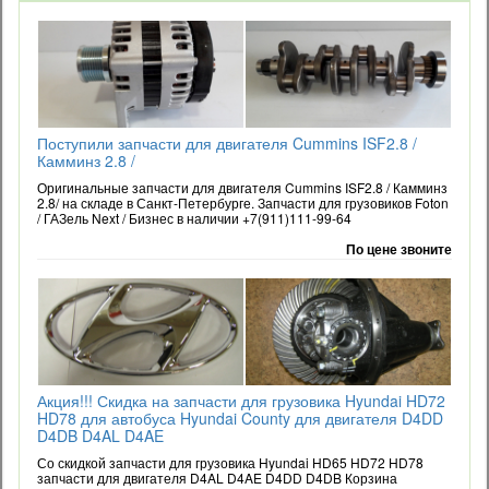
Поступили запчасти для двигателя Cummins ISF2.8 /
Камминз 2.8 /
Оригинальные запчасти для двигателя Cummins ISF2.8 / Камминз
2.8/ на складе в Санкт-Петербурге. Запчасти для грузовиков Foton
/ ГАЗель Next / Бизнес в наличии +7(911)111-99-64
По цене звоните
Акция!!! Скидка на запчасти для грузовика Hyundai HD72
HD78 для автобуса Hyundai County для двигателя D4DD
D4DB D4AL D4AE
Со скидкой запчасти для грузовика Hyundai HD65 HD72 HD78
запчасти для двигателя D4AL D4AE D4DD D4DB Корзина