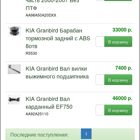
ПТФ
AA98A50A20DXX
KIA Granbird Барабан
33000 р.
тормозной задний с ABS
В корзину
8отв
R5530
KIA Granbird Вал вилки
7400 р.
выжимного подшипника
В корзину
KIA Granbird Вал
46000 р.
карданный EF750
В корзину
AA92A25110
1
2
3
4
Последние поступления: