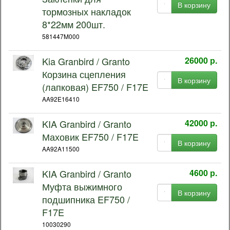
В корзину
тормозных накладок
8*22мм 200шт.
581447M000
Kia Granbird / Granto
26000 р.
Корзина сцепления
В корзину
(лапковая) EF750 / F17E
AA92E16410
KIA Granbird / Granto
42000 р.
Маховик EF750 / F17E
В корзину
AA92A11500
KIA Granbird / Granto
4600 р.
Муфта выжимного
В корзину
подшипника EF750 /
F17E
10030290