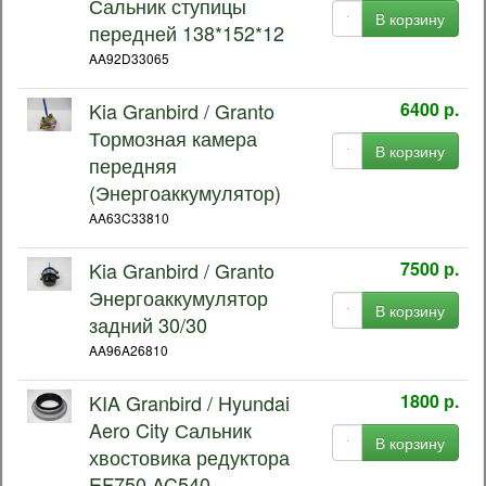
Сальник ступицы
В корзину
передней 138*152*12
AA92D33065
Kia Granbird / Granto
6400 р.
Тормозная камера
В корзину
передняя
(Энергоаккумулятор)
AA63C33810
Kia Granbird / Granto
7500 р.
Энергоаккумулятор
В корзину
задний 30/30
AA96A26810
KIA Granbird / Hyundai
1800 р.
Aero City Сальник
В корзину
хвостовика редуктора
EF750 AC540