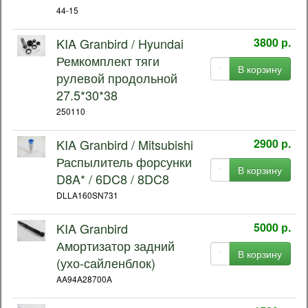
44-15
KIA Granbird / Hyundai
3800 р.
Ремкомплект тяги
В корзину
рулевой продольной
27.5*30*38
250110
KIA Granbird / Mitsubishi
2900 р.
Распылитель форсунки
В корзину
D8A* / 6DC8 / 8DC8
DLLA160SN731
KIA Granbird
5000 р.
Амортизатор задний
В корзину
(ухо-сайленблок)
AA94A28700A