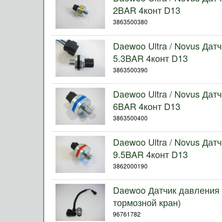
2BAR 4конт D13
3863500380
Daewoo Ultra / Novus Дат
5.3BAR 4конт D13
3863500390
Daewoo Ultra / Novus Дат
6BAR 4конт D13
3863500400
Daewoo Ultra / Novus Дат
9.5BAR 4конт D13
3862000190
Daewoo Датчик давления 
тормозной кран)
96761782