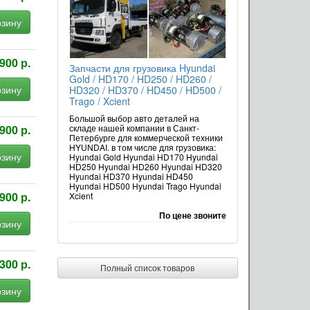
рзину
900 р.
Запчасти для грузовика Hyundai
Gold / HD170 / HD250 / HD260 /
рзину
HD320 / HD370 / HD450 / HD500 /
Trago / Xcient
Большой выбор авто деталей на
складе нашей компании в Санкт-
900 р.
Петербурге для коммерческой техники
HYUNDAI. в том числе для грузовика:
рзину
Hyundai Gold Hyundai HD170 Hyundai
HD250 Hyundai HD260 Hyundai HD320
Hyundai HD370 Hyundai HD450
Hyundai HD500 Hyundai Trago Hyundai
900 р.
Xcient
По цене звоните
рзину
300 р.
Полный список товаров
рзину