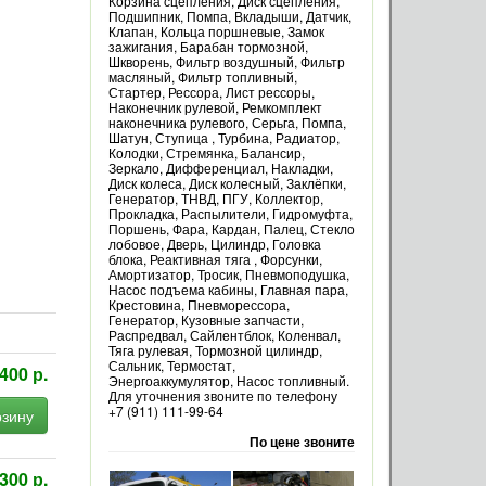
Корзина сцепления, Диск сцепления,
Подшипник, Помпа, Вкладыши, Датчик,
Клапан, Кольца поршневые, Замок
зажигания, Барабан тормозной,
Шкворень, Фильтр воздушный, Фильтр
масляный, Фильтр топливный,
Стартер, Рессора, Лист рессоры,
Наконечник рулевой, Ремкомплект
наконечника рулевого, Серьга, Помпа,
Шатун, Ступица , Турбина, Радиатор,
Колодки, Стремянка, Балансир,
Зеркало, Дифференциал, Накладки,
Диск колеса, Диск колесный, Заклёпки,
Генератор, ТНВД, ПГУ, Коллектор,
Прокладка, Распылители, Гидромуфта,
Поршень, Фара, Кардан, Палец, Стекло
лобовое, Дверь, Цилиндр, Головка
блока, Реактивная тяга , Форсунки,
Амортизатор, Тросик, Пневмоподушка,
Насос подъема кабины, Главная пара,
Крестовина, Пневморессора,
Генератор, Кузовные запчасти,
Распредвал, Сайлентблок, Коленвал,
Тяга рулевая, Тормозной цилиндр,
Сальник, Термостат,
400 р.
Энергоаккумулятор, Насос топливный.
Для уточнения звоните по телефону
+7 (911) 111-99-64
рзину
По цене звоните
300 р.