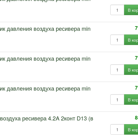
В ко
чик давления воздуха ресивера min
7
В ко
чик давления воздуха ресивера min
7
В ко
чик давления воздуха ресивера min
7
В ко
воздуха ресивера 4.2A 2конт D13 (в
8
В ко