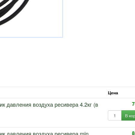
Цена
чик давления воздуха ресивера 4.2кг (в
7
В ко
чик давления воздуха ресивера min
8