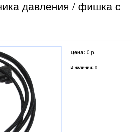
ика давления / фишка с
0 р.
Цена:
В наличии:
0
OEM код запчасти:
38154-08180