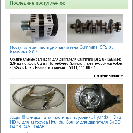
Последние поступления:
Поступили запчасти для двигателя Cummins ISF2.8 /
Камминз 2.8 /
Оригинальные запчасти для двигателя Cummins ISF2.8 / Камминз
2.8/ на складе в Санкт-Петербурге. Запчасти для грузовиков Foton
/ ГАЗель Next / Бизнес в наличии +7(911)111-99-64
По цене звоните
Акция!!! Скидка на запчасти для грузовика Hyundai HD72
HD78 для автобуса Hyundai County для двигателя D4DD
D4DB D4AL D4AE