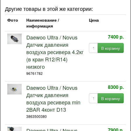
Другие товары в этой же категории:
Фото
Наименование /
Цена
информация
Daewoo Ultra / Novus
7400 р.
Датчик давления
В корзину
воздуха ресивера 4.2кг
(в кран R12/R14)
низкого
96761782
Daewoo Ultra / Novus
8300 р.
Датчик давления
В корзину
воздуха ресивера min
2BAR 4конт D13
3863500380
Daewoo Ultra / Novus
7900 р.