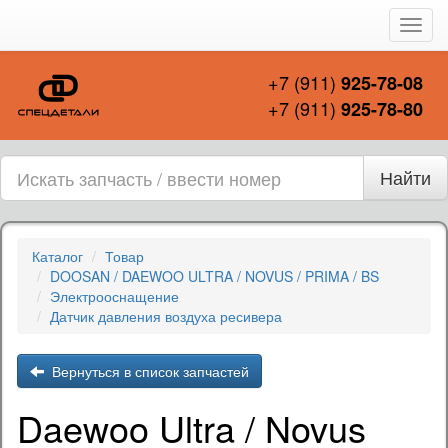
Пере
нави
+7 (911)
925-78-08
+7 (911)
925-78-80
Найти
Каталог
Товар
DOOSAN / DAEWOO ULTRA / NOVUS / PRIMA / BS
Электрооснащение
Датчик давления воздуха ресивера
Вернуться в список запчастей
Daewoo Ultra / Novus