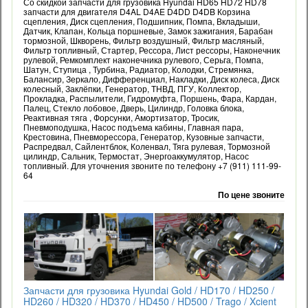
Со скидкой запчасти для грузовика Hyundai HD65 HD72 HD78
запчасти для двигателя D4AL D4AE D4DD D4DB Корзина
сцепления, Диск сцепления, Подшипник, Помпа, Вкладыши,
Датчик, Клапан, Кольца поршневые, Замок зажигания, Барабан
тормозной, Шкворень, Фильтр воздушный, Фильтр масляный,
Фильтр топливный, Стартер, Рессора, Лист рессоры, Наконечник
рулевой, Ремкомплект наконечника рулевого, Серьга, Помпа,
Шатун, Ступица , Турбина, Радиатор, Колодки, Стремянка,
Балансир, Зеркало, Дифференциал, Накладки, Диск колеса, Диск
колесный, Заклёпки, Генератор, ТНВД, ПГУ, Коллектор,
Прокладка, Распылители, Гидромуфта, Поршень, Фара, Кардан,
Палец, Стекло лобовое, Дверь, Цилиндр, Головка блока,
Реактивная тяга , Форсунки, Амортизатор, Тросик,
Пневмоподушка, Насос подъема кабины, Главная пара,
Крестовина, Пневморессора, Генератор, Кузовные запчасти,
Распредвал, Сайлентблок, Коленвал, Тяга рулевая, Тормозной
цилиндр, Сальник, Термостат, Энергоаккумулятор, Насос
топливный. Для уточнения звоните по телефону +7 (911) 111-99-
64
По цене звоните
Запчасти для грузовика Hyundai Gold / HD170 / HD250 /
HD260 / HD320 / HD370 / HD450 / HD500 / Trago / Xcient