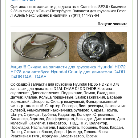
Оригинальные запчасти для двигателя Cummins ISF2.8 / Камминз
2.8/ на складе в Санкт-Петербурге. Запчасти для грузовиков Foton
/ ГАЗель Next / Бизнес в наличии +7(911)111-99-64
По цене звоните
Акция!!! Скидка на запчасти для грузовика Hyundai HD72
HD78 для автобуса Hyundai County для двигателя D4DD
D4DB D4AL D4AE
Со скидкой запчасти для грузовика Hyundai HD65 HD72 HD78
запчасти для двигателя D4AL D4AE D4DD D4DB Корзина
сцепления, Диск сцепления, Подшипник, Помпа, Вкладыши,
Датчик, Клапан, Кольца поршневые, Замок зажигания, Барабан
тормозной, Шкворень, Фильтр воздушный, Фильтр масляный,
Фильтр топливный, Стартер, Рессора, Лист рессоры, Наконечник
рулевой, Ремкомплект наконечника рулевого, Серьга, Помпа,
Шатун, Ступица , Турбина, Радиатор, Колодки, Стремянка,
Балансир, Зеркало, Дифференциал, Накладки, Диск колеса, Диск
колесный, Заклёпки, Генератор, ТНВД, ПГУ, Коллектор,
Прокладка, Распылители, Гидромуфта, Поршень, Фара, Кардан,
Палец, Стекло лобовое, Дверь, Цилиндр, Головка блока,
Реактивная тяга , Форсунки, Амортизатор, Тросик,