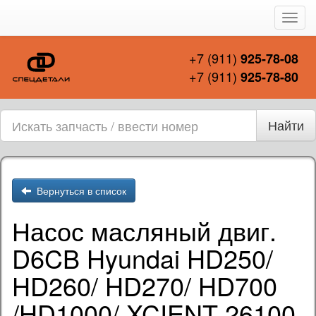
Пере
нави
+7 (911)
925-78-08
+7 (911)
925-78-80
Найти
Вернуться в список
Насос масляный двиг.
D6CB Hyundai HD250/
HD260/ HD270/ HD700
/HD1000/ XCIENT 26100-