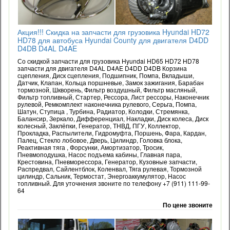
Акция!!! Скидка на запчасти для грузовика Hyundai HD72
HD78 для автобуса Hyundai County для двигателя D4DD
D4DB D4AL D4AE
Со скидкой запчасти для грузовика Hyundai HD65 HD72 HD78
запчасти для двигателя D4AL D4AE D4DD D4DB Корзина
сцепления, Диск сцепления, Подшипник, Помпа, Вкладыши,
Датчик, Клапан, Кольца поршневые, Замок зажигания, Барабан
тормозной, Шкворень, Фильтр воздушный, Фильтр масляный,
Фильтр топливный, Стартер, Рессора, Лист рессоры, Наконечник
рулевой, Ремкомплект наконечника рулевого, Серьга, Помпа,
Шатун, Ступица , Турбина, Радиатор, Колодки, Стремянка,
Балансир, Зеркало, Дифференциал, Накладки, Диск колеса, Диск
колесный, Заклёпки, Генератор, ТНВД, ПГУ, Коллектор,
Прокладка, Распылители, Гидромуфта, Поршень, Фара, Кардан,
Палец, Стекло лобовое, Дверь, Цилиндр, Головка блока,
Реактивная тяга , Форсунки, Амортизатор, Тросик,
Пневмоподушка, Насос подъема кабины, Главная пара,
Крестовина, Пневморессора, Генератор, Кузовные запчасти,
Распредвал, Сайлентблок, Коленвал, Тяга рулевая, Тормозной
цилиндр, Сальник, Термостат, Энергоаккумулятор, Насос
топливный. Для уточнения звоните по телефону +7 (911) 111-99-
64
По цене звоните