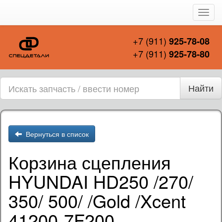
Пере
нави
+7 (911)
925-78-08
+7 (911)
925-78-80
Найти
Вернуться в список
Корзина сцепления
HYUNDAI HD250 /270/
350/ 500/ /Gold /Xcent
41200-7F200,