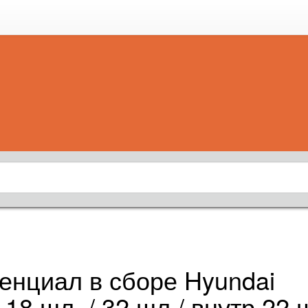
нциал в сборе Hyundai
18 шл. / 32 шл./ внутр 22 