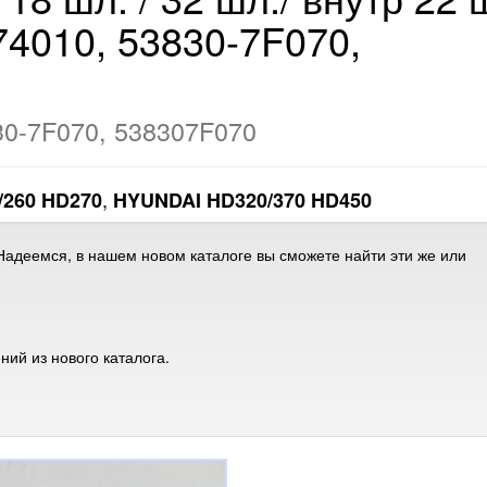
74010, 53830-7F070,
30-7F070, 538307F070
,
/260 HD270
HYUNDAI HD320/370 HD450
адеемся, в нашем новом каталоге вы сможете найти эти же или
ий из нового каталога.