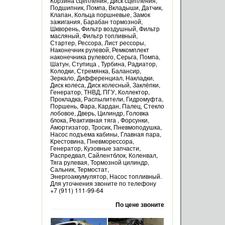
Корзина сцепления, Диск сцепления,
Подшипник, Помпа, Вкладыши, Датчик,
Клапан, Кольца поршневые, Замок
зажигания, Барабан тормозной,
Шкворень, Фильтр воздушный, Фильтр
масляный, Фильтр топливный,
Стартер, Рессора, Лист рессоры,
Наконечник рулевой, Ремкомплект
наконечника рулевого, Серьга, Помпа,
Шатун, Ступица , Турбина, Радиатор,
Колодки, Стремянка, Балансир,
Зеркало, Дифференциал, Накладки,
Диск колеса, Диск колесный, Заклёпки,
Генератор, ТНВД, ПГУ, Коллектор,
Прокладка, Распылители, Гидромуфта,
Поршень, Фара, Кардан, Палец, Стекло
лобовое, Дверь, Цилиндр, Головка
блока, Реактивная тяга , Форсунки,
Амортизатор, Тросик, Пневмоподушка,
Насос подъема кабины, Главная пара,
Крестовина, Пневморессора,
Генератор, Кузовные запчасти,
Распредвал, Сайлентблок, Коленвал,
Тяга рулевая, Тормозной цилиндр,
Сальник, Термостат,
Энергоаккумулятор, Насос топливный.
Для уточнения звоните по телефону
+7 (911) 111-99-64
По цене звоните