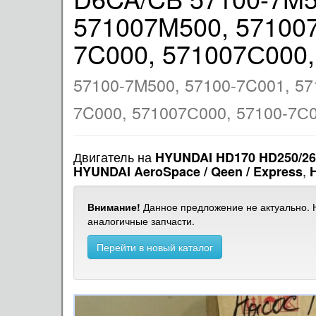
571007M500, 571007
7C000, 571007С000,
57100-7M500, 57100-7C001, 57
7C000, 571007С000, 57100-7С
Двигатель на
HYUNDAI HD170 HD250/26
,
HYUNDAI AeroSpace / Qeen / Express
Внимание!
Данное предложение не актуально. Н
аналогичные запчасти.
Перейти в новый каталог