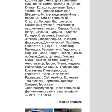
Корзина сцепления, Диск сцепления,
Подшипник, Помпа, Вкладыши, Датчик,
Клапан, Кольца поршневые, Замок
зажигания, Барабан тормозной,
Шкворень, Фильтр воздушный, Фильтр
масляный, Фильтр топливный,
Стартер, Рессора, Лист рессоры,
Наконечник рулевой, Ремкомплект
наконечника рулевого, Серьга, Помпа,
Шатун, Ступица , Турбина, Радиатор,
Колодки, Стремянка, Балансир,
Зеркало, Дифференциал, Накладки,
Диск колеса, Диск колесный, Заклёпки,
Генератор, ТНВД, ПГУ, Коллектор,
Прокладка, Распылители, Гидромуфта,
Поршень, Фара, Кардан, Палец, Стекло
лобовое, Дверь, Цилиндр, Головка
блока, Реактивная тяга , Форсунки,
Амортизатор, Тросик, Пневмоподушка,
Насос подъема кабины, Главная пара,
Крестовина, Пневморессора,
Генератор, Кузовные запчасти,
Распредвал, Сайлентблок, Коленвал,
Тяга рулевая, Тормозной цилиндр,
Сальник, Термостат,
Энергоаккумулятор, Насос топливный.
Для уточнения звоните по телефону
+7 (911) 111-99-64
По цене звоните