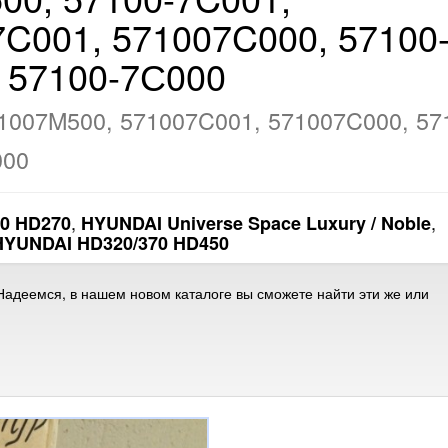
C001, 571007C000, 57100
 57100-7С000
1007M500, 571007C001, 571007C000, 57
000
,
,
0 HD270
HYUNDAI Universe Space Luxury / Noble
HYUNDAI HD320/370 HD450
адеемся, в нашем новом каталоге вы сможете найти эти же или