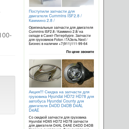
-
Поступили запчасти для
двигателя Cummins ISF2.8 /
Камминз 2.8 /
Оригинальные запчасти для двигателя
Cummins ISF2.8 / Камминз 2.8/ на
100-
складе в Санкт-Петербурге. Запчасти
для грузовиков Foton / ГАЗель Next /
Бизнес в наличии +7(911)111-99-64
По цене звоните
Акция!!! Скидка на запчасти для
грузовика Hyundai HD72 HD78 для
автобуса Hyundai County для
двигателя D4DD D4DB D4AL
D4AE
Со скидкой запчасти для грузовика
Hyundai HD65 HD72 HD78 запчасти
для двигателя D4AL D4AE D4DD D4DB