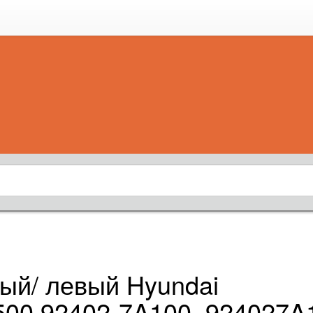
ый/ левый Hyundai
500 92402-7A100, 924027A