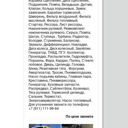
Корзина сцепления, Диск сцепления,
Подшипник, Помпа, Вкладыши, Датчик,
Клапан, Кольца поршневые, Замок
зажигания, Барабан тормозной,
Шкворень, Фильтр воздушный, Фильтр
масляный, Фильтр топливный,
Стартер, Рессора, Лист рессоры,
Наконечник рулевой, Ремкомплект
наконечника рулевого, Серьга, Помпа,
Шатун, Ступица , Турбина, Радиатор,
Колодки, Стремянка, Балансир,
Зеркало, Дифференциал, Накладки,
Диск колеса, Диск колесный, Заклёпки,
Генератор, ТНВД, ПГУ, Коллектор,
Прокладка, Распылители, Гидромуфта,
Поршень, Фара, Кардан, Палец, Стекло
лобовое, Дверь, Цилиндр, Головка
блока, Реактивная тяга , Форсунки,
Амортизатор, Тросик, Пневмоподушка,
Насос подъема кабины, Главная пара,
Крестовина, Пневморессора,
Генератор, Кузовные запчасти,
Распредвал, Сайлентблок, Коленвал,
Тяга рулевая, Тормозной цилиндр,
Сальник, Термостат,
Энергоаккумулятор, Насос топливный.
Для уточнения звоните по телефону
+7 (911) 111-99-64
По цене звоните