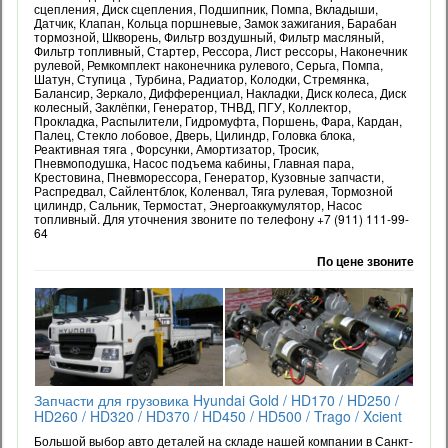
сцепления, Диск сцепления, Подшипник, Помпа, Вкладыши,
Датчик, Клапан, Кольца поршневые, Замок зажигания, Барабан
тормозной, Шкворень, Фильтр воздушный, Фильтр масляный,
Фильтр топливный, Стартер, Рессора, Лист рессоры, Наконечник
рулевой, Ремкомплект наконечника рулевого, Серьга, Помпа,
Шатун, Ступица , Турбина, Радиатор, Колодки, Стремянка,
Балансир, Зеркало, Дифференциал, Накладки, Диск колеса, Диск
колесный, Заклёпки, Генератор, ТНВД, ПГУ, Коллектор,
Прокладка, Распылители, Гидромуфта, Поршень, Фара, Кардан,
Палец, Стекло лобовое, Дверь, Цилиндр, Головка блока,
Реактивная тяга , Форсунки, Амортизатор, Тросик,
Пневмоподушка, Насос подъема кабины, Главная пара,
Крестовина, Пневморессора, Генератор, Кузовные запчасти,
Распредвал, Сайлентблок, Коленвал, Тяга рулевая, Тормозной
цилиндр, Сальник, Термостат, Энергоаккумулятор, Насос
топливный. Для уточнения звоните по телефону +7 (911) 111-99-
64
По цене звоните
Запчасти для грузовика Hyundai Gold / HD170 / HD250 /
HD260 / HD320 / HD370 / HD450 / HD500 / Trago / Xcient
Большой выбор авто деталей на складе нашей компании в Санкт-