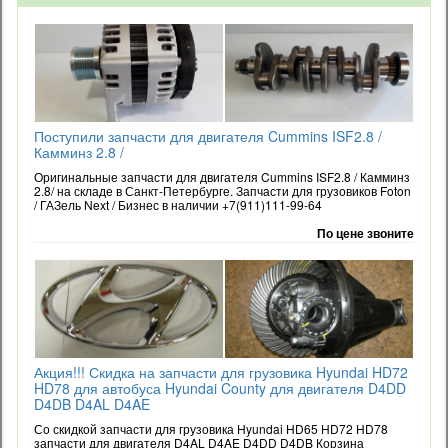
Поступили запчасти для двигателя Cummins ISF2.8 /
Камминз 2.8 /
Оригинальные запчасти для двигателя Cummins ISF2.8 / Камминз
2.8/ на складе в Санкт-Петербурге. Запчасти для грузовиков Foton
/ ГАЗель Next / Бизнес в наличии +7(911)111-99-64
По цене звоните
Акция!!! Скидка на запчасти для грузовика Hyundai HD72
HD78 для автобуса Hyundai County для двигателя D4DD
D4DB D4AL D4AE
Со скидкой запчасти для грузовика Hyundai HD65 HD72 HD78
запчасти для двигателя D4AL D4AE D4DD D4DB Корзина