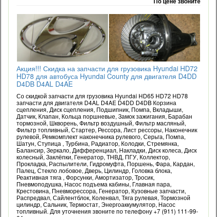
По цене звоните
Акция!!! Скидка на запчасти для грузовика Hyundai HD72
HD78 для автобуса Hyundai County для двигателя D4DD
D4DB D4AL D4AE
Со скидкой запчасти для грузовика Hyundai HD65 HD72 HD78
запчасти для двигателя D4AL D4AE D4DD D4DB Корзина
сцепления, Диск сцепления, Подшипник, Помпа, Вкладыши,
Датчик, Клапан, Кольца поршневые, Замок зажигания, Барабан
тормозной, Шкворень, Фильтр воздушный, Фильтр масляный,
Фильтр топливный, Стартер, Рессора, Лист рессоры, Наконечник
рулевой, Ремкомплект наконечника рулевого, Серьга, Помпа,
Шатун, Ступица , Турбина, Радиатор, Колодки, Стремянка,
Балансир, Зеркало, Дифференциал, Накладки, Диск колеса, Диск
колесный, Заклёпки, Генератор, ТНВД, ПГУ, Коллектор,
Прокладка, Распылители, Гидромуфта, Поршень, Фара, Кардан,
Палец, Стекло лобовое, Дверь, Цилиндр, Головка блока,
Реактивная тяга , Форсунки, Амортизатор, Тросик,
Пневмоподушка, Насос подъема кабины, Главная пара,
Крестовина, Пневморессора, Генератор, Кузовные запчасти,
Распредвал, Сайлентблок, Коленвал, Тяга рулевая, Тормозной
цилиндр, Сальник, Термостат, Энергоаккумулятор, Насос
топливный. Для уточнения звоните по телефону +7 (911) 111-99-