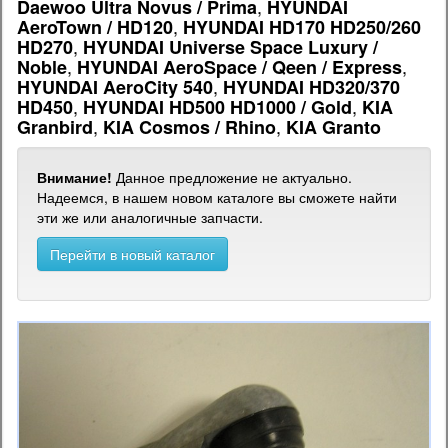
,
Daewoo Ultra Novus / Prima
HYUNDAI
,
AeroTown / HD120
HYUNDAI HD170 HD250/260
,
HD270
HYUNDAI Universe Space Luxury /
,
,
Noble
HYUNDAI AeroSpace / Qeen / Express
,
HYUNDAI AeroCity 540
HYUNDAI HD320/370
,
,
HD450
HYUNDAI HD500 HD1000 / Gold
KIA
,
,
Granbird
KIA Cosmos / Rhino
KIA Granto
Внимание!
Данное предложение не актуально.
Надеемся, в нашем новом каталоге вы сможете найти
эти же или аналогичные запчасти.
Перейти в новый каталог