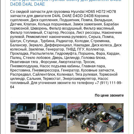
D4DB D4AL D4AE
Со скидкой запчасти для грузовика Hyundai HD65 HD72 HD78
запчасти для двигателя D4AL D4AE D4DD D4DB Корзина
сцепления, Диск сцепления, Подшипник, Помпа, Вкладыши,
Датчик, Клапан, Кольца поршневые, Замок зажигания, Барабан
тормозной, Шкворень, Фильтр воздушный, Фильтр масляный,
Фильтр топливный, Стартер, Рессора, Лист рессоры, Наконечник
рулевой, Ремкомплект наконечника рулевого, Серьга, Помпа,
Шатун, Ступица , Турбина, Радиатор, Колодки, Стремянка,
Балансир, Зеркало, Дифференциал, Накладки, Диск колеса, Диск
колесный, Заклёпки, Генератор, ТНВД, ПГУ, Коллектор,
Прокладка, Распылители, Гидромуфта, Поршень, Фара, Кардан,
Палец, Стекло лобовое, Дверь, Цилиндр, Головка блока,
Реактивная тяга , Форсунки, Амортизатор, Тросик,
Пневмоподушка, Насос подъема кабины, Главная пара,
Крестовина, Пневморессора, Генератор, Кузовные запчасти,
Распредвал, Сайлентблок, Коленвал, Тяга рулевая, Тормозной
цилиндр, Сальник, Термостат, Энергоаккумулятор, Насос
топливный. Для уточнения звоните по телефону +7 (911) 111-99-
64
По цене звоните