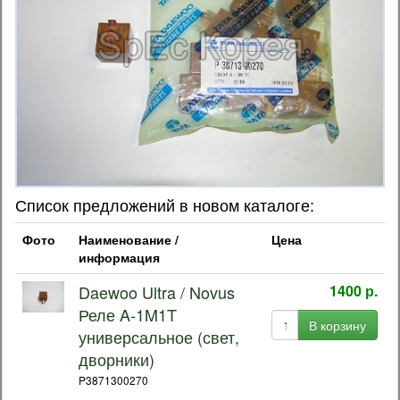
Список предложений в новом каталоге:
Фото
Наименование /
Цена
информация
Daewoo Ultra / Novus
1400 р.
Реле A-1M1T
В корзину
универсальное (свет,
дворники)
P3871300270