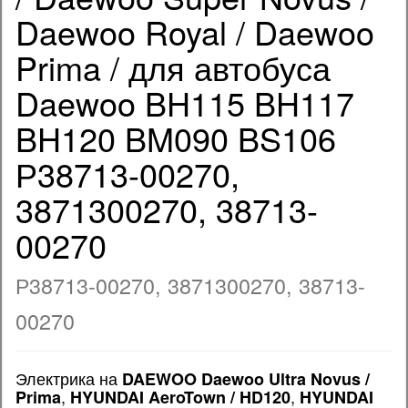
Daewoo Royal / Daewoo
Prima / для автобуса
Daewoo BH115 BH117
BH120 BM090 BS106
Р38713-00270,
3871300270, 38713-
00270
Р38713-00270, 3871300270, 38713-
00270
Электрика на
DAEWOO Daewoo Ultra Novus /
,
,
Prima
HYUNDAI AeroTown / HD120
HYUNDAI