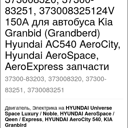
83251, 373008325124V
150А для автобуса Kia
Granbid (Grandberd)
Hyundai AC540 AeroCity,
Hyundai AeroSpace,
AeroExpress запчасти
37300-83203, 373008320, 37300-
83251, 3730083251
Двигатель, Электрика на
HYUNDAI Universe
,
Space Luxury / Noble
HYUNDAI AeroSpace /
,
,
Qeen / Express
HYUNDAI AeroCity 540
KIA
Granbird