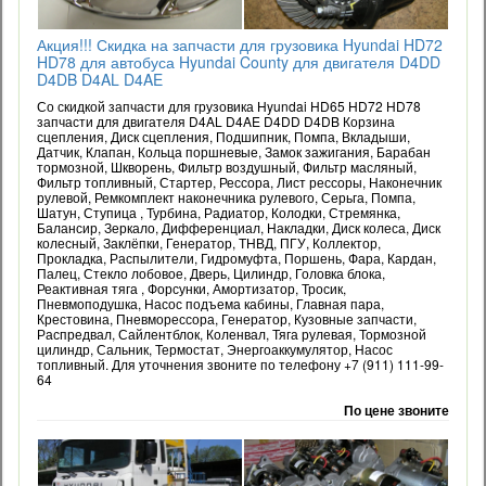
Акция!!! Скидка на запчасти для грузовика Hyundai HD72
HD78 для автобуса Hyundai County для двигателя D4DD
D4DB D4AL D4AE
Со скидкой запчасти для грузовика Hyundai HD65 HD72 HD78
запчасти для двигателя D4AL D4AE D4DD D4DB Корзина
сцепления, Диск сцепления, Подшипник, Помпа, Вкладыши,
Датчик, Клапан, Кольца поршневые, Замок зажигания, Барабан
тормозной, Шкворень, Фильтр воздушный, Фильтр масляный,
Фильтр топливный, Стартер, Рессора, Лист рессоры, Наконечник
рулевой, Ремкомплект наконечника рулевого, Серьга, Помпа,
Шатун, Ступица , Турбина, Радиатор, Колодки, Стремянка,
Балансир, Зеркало, Дифференциал, Накладки, Диск колеса, Диск
колесный, Заклёпки, Генератор, ТНВД, ПГУ, Коллектор,
Прокладка, Распылители, Гидромуфта, Поршень, Фара, Кардан,
Палец, Стекло лобовое, Дверь, Цилиндр, Головка блока,
Реактивная тяга , Форсунки, Амортизатор, Тросик,
Пневмоподушка, Насос подъема кабины, Главная пара,
Крестовина, Пневморессора, Генератор, Кузовные запчасти,
Распредвал, Сайлентблок, Коленвал, Тяга рулевая, Тормозной
цилиндр, Сальник, Термостат, Энергоаккумулятор, Насос
топливный. Для уточнения звоните по телефону +7 (911) 111-99-
64
По цене звоните