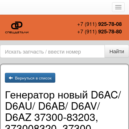
Пере
нави
+7 (911)
925-78-08
+7 (911)
925-78-80
Найти
Вернуться в список
Генератор новый D6AC/
D6AU/ D6AB/ D6AV/
D6AZ 37300-83203,
373008320, 37300-