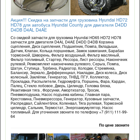
Акция!!! Скидка на запчасти для грузовика Hyundai HD72
HD78 для автобуса Hyundai County для двигателя D4DD
D4DB D4AL D4AE
Со скидкой запчасти для грузовика Hyundai HD65 HD72 HD78
запчасти для двигателя D4AL D4AE D4DD D4DB Корзина
сцепления, Диск сцепления, Подшипник, Помпа, Вкладыши,
Датчик, Клапан, Кольца поршневые, Замок зажигания, Барабан
тормозной, Шкворень, Фильтр воздушный, Фильтр масляный,
Фильтр топливный, Стартер, Рессора, Лист рессоры, Наконечник
рулевой, Ремкомплект наконечника рулевого, Серьга, Помпа,
Шатун, Ступица , Турбина, Радиатор, Колодки, Стремянка,
Балансир, Зеркало, Дифференциал, Накладки, Диск колеса, Диск
колесный, Заклёпки, Генератор, ТНВД, ПГУ, Коллектор,
Прокладка, Распылители, Гидромуфта, Поршень, Фара, Кардан,
Палец, Стекло лобовое, Дверь, Цилиндр, Головка блока,
Реактивная тяга , Форсунки, Амортизатор, Тросик,
Пневмоподушка, Насос подъема кабины, Главная пара,
Крестовина, Пневморессора, Генератор, Кузовные запчасти,
Распредвал, Сайлентблок, Коленвал, Тяга рулевая, Тормозной
цилиндр, Сальник, Термостат, Энергоаккумулятор, Насос
топливный. Для уточнения звоните по телефону +7 (911) 111-99-
64
По цене звоните