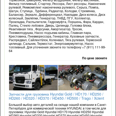
Фильтр топливный, Стартер, Рессора, Лист рессоры, Наконечник
рулевой, Ремкомплект наконечника рулевого, Серьга, Помпа,
Шатун, Ступица , Турбина, Радиатор, Колодки, Стремянка,
Балансир, Зеркало, Дифференциал, Накладки, Диск колеса, Диск
колесный, Заклёпки, Генератор, ТНВД, ПГУ, Коллектор,
Прокладка, Распылители, Гидромуфта, Поршень, Фара, Кардан,
Палец, Стекло лобовое, Дверь, Цилиндр, Головка блока,
Реактивная тяга , Форсунки, Амортизатор, Тросик,
Пневмоподушка, Насос подъема кабины, Главная пара,
Крестовина, Пневморессора, Генератор, Кузовные запчасти,
Распредвал, Сайлентблок, Коленвал, Тяга рулевая, Тормозной
цилиндр, Сальник, Термостат, Энергоаккумулятор, Насос
топливный. Для уточнения звоните по телефону +7 (911) 111-99-
64
По цене звоните
Запчасти для грузовика Hyundai Gold / HD170 / HD250 /
HD260 / HD320 / HD370 / HD450 / HD500 / Trago / Xcient
Большой выбор авто деталей на складе нашей компании в Санкт-
Петербурге для коммерческой техники HYUNDAI. в том числе для
грузовика: Hyundai Gold Hyundai HD170 Hyundai HD250 Hyundai
HD260 Hyundai HD320 Hyundai HD370 Hyundai HD450 Hyundai