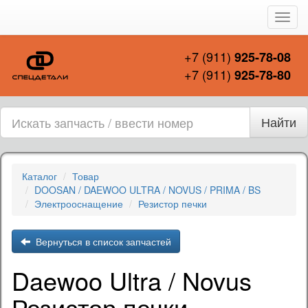
Пере
нави
+7 (911)
925-78-08
+7 (911)
925-78-80
Найти
Каталог
Товар
DOOSAN / DAEWOO ULTRA / NOVUS / PRIMA / BS
Электрооснащение
Резистор печки
Вернуться в список запчастей
Daewoo Ultra / Novus
Резистор печки