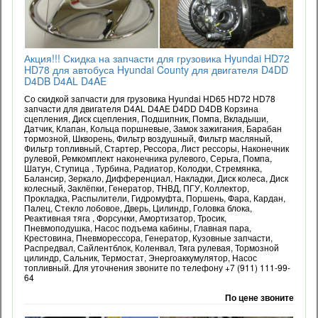
Акция!!! Скидка на запчасти для грузовика Hyundai HD72
HD78 для автобуса Hyundai County для двигателя D4DD
D4DB D4AL D4AE
Со скидкой запчасти для грузовика Hyundai HD65 HD72 HD78
запчасти для двигателя D4AL D4AE D4DD D4DB Корзина
сцепления, Диск сцепления, Подшипник, Помпа, Вкладыши,
Датчик, Клапан, Кольца поршневые, Замок зажигания, Барабан
тормозной, Шкворень, Фильтр воздушный, Фильтр масляный,
Фильтр топливный, Стартер, Рессора, Лист рессоры, Наконечник
рулевой, Ремкомплект наконечника рулевого, Серьга, Помпа,
Шатун, Ступица , Турбина, Радиатор, Колодки, Стремянка,
Балансир, Зеркало, Дифференциал, Накладки, Диск колеса, Диск
колесный, Заклёпки, Генератор, ТНВД, ПГУ, Коллектор,
Прокладка, Распылители, Гидромуфта, Поршень, Фара, Кардан,
Палец, Стекло лобовое, Дверь, Цилиндр, Головка блока,
Реактивная тяга , Форсунки, Амортизатор, Тросик,
Пневмоподушка, Насос подъема кабины, Главная пара,
Крестовина, Пневморессора, Генератор, Кузовные запчасти,
Распредвал, Сайлентблок, Коленвал, Тяга рулевая, Тормозной
цилиндр, Сальник, Термостат, Энергоаккумулятор, Насос
топливный. Для уточнения звоните по телефону +7 (911) 111-99-
64
По цене звоните