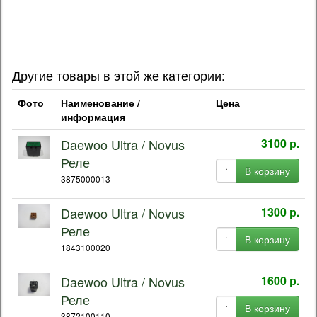
3871300210 / 38713-00210 / 38713-00100 / V23134-J1053-
D642 / V23134J1053D642
Другие товары в этой же категории:
Фото
Наименование /
Цена
информация
Daewoo Ultra / Novus
3100 р.
Реле
В корзину
3875000013
Daewoo Ultra / Novus
1300 р.
Реле
В корзину
1843100020
Daewoo Ultra / Novus
1600 р.
Реле
В корзину
3872100110