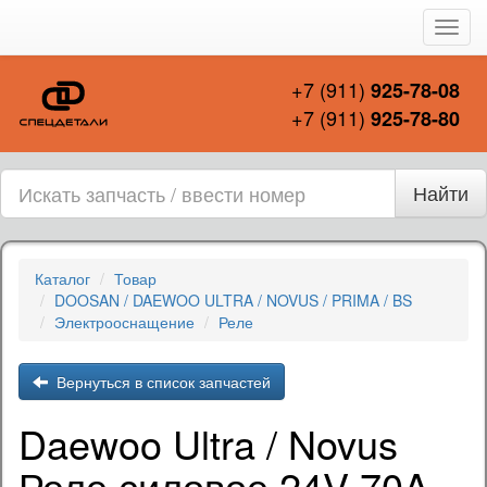
Пере
нави
+7 (911)
925-78-08
+7 (911)
925-78-80
Найти
Каталог
Товар
DOOSAN / DAEWOO ULTRA / NOVUS / PRIMA / BS
Электрооснащение
Реле
Вернуться в список запчастей
Daewoo Ultra / Novus
Реле силовое 24V 70A