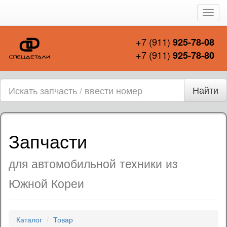
Пере
нави
+7 (911)
925-78-08
+7 (911)
925-78-80
Найти
Запчасти
для автомобильной техники из
Южной Кореи
Каталог
Товар