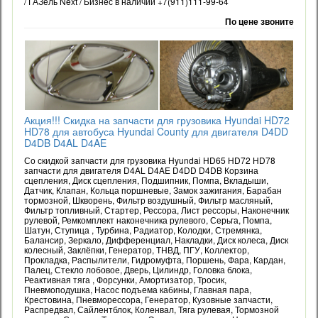
/ ГАЗель Next / Бизнес в наличии +7(911)111-99-64
По цене звоните
Акция!!! Скидка на запчасти для грузовика Hyundai HD72
HD78 для автобуса Hyundai County для двигателя D4DD
D4DB D4AL D4AE
Со скидкой запчасти для грузовика Hyundai HD65 HD72 HD78
запчасти для двигателя D4AL D4AE D4DD D4DB Корзина
сцепления, Диск сцепления, Подшипник, Помпа, Вкладыши,
Датчик, Клапан, Кольца поршневые, Замок зажигания, Барабан
тормозной, Шкворень, Фильтр воздушный, Фильтр масляный,
Фильтр топливный, Стартер, Рессора, Лист рессоры, Наконечник
рулевой, Ремкомплект наконечника рулевого, Серьга, Помпа,
Шатун, Ступица , Турбина, Радиатор, Колодки, Стремянка,
Балансир, Зеркало, Дифференциал, Накладки, Диск колеса, Диск
колесный, Заклёпки, Генератор, ТНВД, ПГУ, Коллектор,
Прокладка, Распылители, Гидромуфта, Поршень, Фара, Кардан,
Палец, Стекло лобовое, Дверь, Цилиндр, Головка блока,
Реактивная тяга , Форсунки, Амортизатор, Тросик,
Пневмоподушка, Насос подъема кабины, Главная пара,
Крестовина, Пневморессора, Генератор, Кузовные запчасти,
Распредвал, Сайлентблок, Коленвал, Тяга рулевая, Тормозной