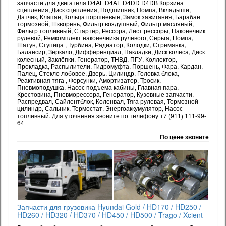
запчасти для двигателя D4AL D4AE D4DD D4DB Корзина
сцепления, Диск сцепления, Подшипник, Помпа, Вкладыши,
Датчик, Клапан, Кольца поршневые, Замок зажигания, Барабан
тормозной, Шкворень, Фильтр воздушный, Фильтр масляный,
Фильтр топливный, Стартер, Рессора, Лист рессоры, Наконечник
рулевой, Ремкомплект наконечника рулевого, Серьга, Помпа,
Шатун, Ступица , Турбина, Радиатор, Колодки, Стремянка,
Балансир, Зеркало, Дифференциал, Накладки, Диск колеса, Диск
колесный, Заклёпки, Генератор, ТНВД, ПГУ, Коллектор,
Прокладка, Распылители, Гидромуфта, Поршень, Фара, Кардан,
Палец, Стекло лобовое, Дверь, Цилиндр, Головка блока,
Реактивная тяга , Форсунки, Амортизатор, Тросик,
Пневмоподушка, Насос подъема кабины, Главная пара,
Крестовина, Пневморессора, Генератор, Кузовные запчасти,
Распредвал, Сайлентблок, Коленвал, Тяга рулевая, Тормозной
цилиндр, Сальник, Термостат, Энергоаккумулятор, Насос
топливный. Для уточнения звоните по телефону +7 (911) 111-99-
64
По цене звоните
Запчасти для грузовика Hyundai Gold / HD170 / HD250 /
HD260 / HD320 / HD370 / HD450 / HD500 / Trago / Xcient