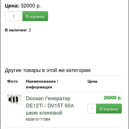
32000 р.
Цена:
В корзину
В наличии:
2
OEM код запчасти:
3878301250 / 38783-01250 / 300901-00016 / 65.26101-7172 /
65261017172 / 65.26101-7172B / 65261017172B
Другие товары в этой же категории:
Фото
Наименование /
Цена
информация
Doosan Генератор
26000 р.
DE12Ti / DV15T 60А
В корзину
шкив клиновой
65261017158A