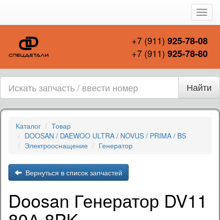
Пере
нави
+7 (911)
925-78-08
+7 (911)
925-78-80
Найти
Каталог
Товар
DOOSAN / DAEWOO ULTRA / NOVUS / PRIMA / BS
Электрооснащение
Генератор
Вернуться в список запчастей
Doosan Генератор DV11
80А 8PK