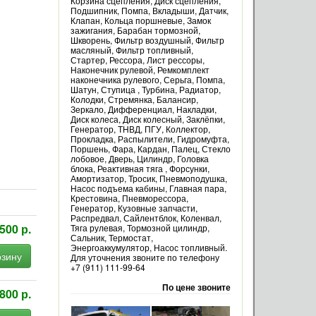
Корзина сцепления, Диск сцепления,
Подшипник, Помпа, Вкладыши, Датчик,
Клапан, Кольца поршневые, Замок
зажигания, Барабан тормозной,
Шкворень, Фильтр воздушный, Фильтр
масляный, Фильтр топливный,
Стартер, Рессора, Лист рессоры,
Наконечник рулевой, Ремкомплект
наконечника рулевого, Серьга, Помпа,
Шатун, Ступица , Турбина, Радиатор,
Колодки, Стремянка, Балансир,
Зеркало, Дифференциал, Накладки,
Диск колеса, Диск колесный, Заклёпки,
Генератор, ТНВД, ПГУ, Коллектор,
Прокладка, Распылители, Гидромуфта,
Поршень, Фара, Кардан, Палец, Стекло
лобовое, Дверь, Цилиндр, Головка
блока, Реактивная тяга , Форсунки,
Амортизатор, Тросик, Пневмоподушка,
Насос подъема кабины, Главная пара,
Крестовина, Пневморессора,
Генератор, Кузовные запчасти,
Распредвал, Сайлентблок, Коленвал,
500 р.
Тяга рулевая, Тормозной цилиндр,
Сальник, Термостат,
Энергоаккумулятор, Насос топливный.
рзину
Для уточнения звоните по телефону
+7 (911) 111-99-64
По цене звоните
800 р.