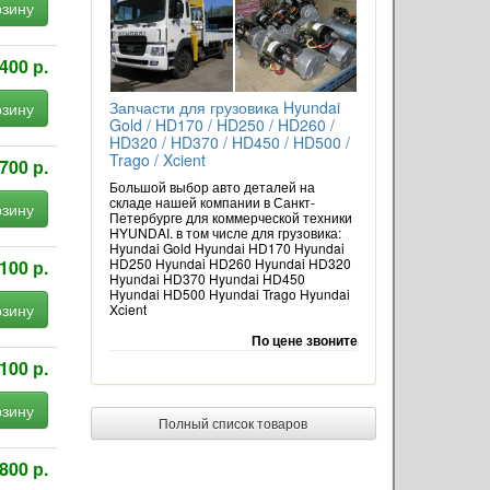
рзину
400 р.
Запчасти для грузовика Hyundai
рзину
Gold / HD170 / HD250 / HD260 /
HD320 / HD370 / HD450 / HD500 /
Trago / Xcient
700 р.
Большой выбор авто деталей на
складе нашей компании в Санкт-
рзину
Петербурге для коммерческой техники
HYUNDAI. в том числе для грузовика:
Hyundai Gold Hyundai HD170 Hyundai
HD250 Hyundai HD260 Hyundai HD320
100 р.
Hyundai HD370 Hyundai HD450
Hyundai HD500 Hyundai Trago Hyundai
рзину
Xcient
По цене звоните
100 р.
рзину
Полный список товаров
800 р.