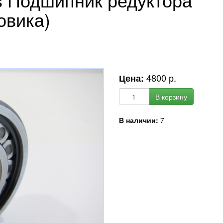
овика)
4800 р.
Цена:
В корзину
В наличии:
7
OEM код запчасти:
M35-2A