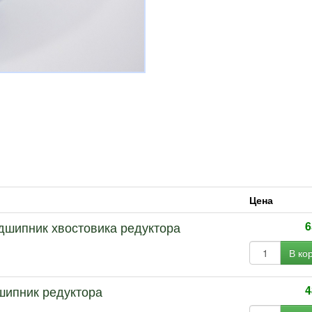
Цена
одшипник хвостовика редуктора
6
В ко
дшипник редуктора
4