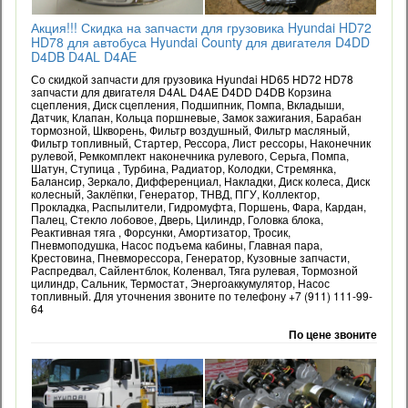
Акция!!! Скидка на запчасти для грузовика Hyundai HD72
HD78 для автобуса Hyundai County для двигателя D4DD
D4DB D4AL D4AE
Со скидкой запчасти для грузовика Hyundai HD65 HD72 HD78
запчасти для двигателя D4AL D4AE D4DD D4DB Корзина
сцепления, Диск сцепления, Подшипник, Помпа, Вкладыши,
Датчик, Клапан, Кольца поршневые, Замок зажигания, Барабан
тормозной, Шкворень, Фильтр воздушный, Фильтр масляный,
Фильтр топливный, Стартер, Рессора, Лист рессоры, Наконечник
рулевой, Ремкомплект наконечника рулевого, Серьга, Помпа,
Шатун, Ступица , Турбина, Радиатор, Колодки, Стремянка,
Балансир, Зеркало, Дифференциал, Накладки, Диск колеса, Диск
колесный, Заклёпки, Генератор, ТНВД, ПГУ, Коллектор,
Прокладка, Распылители, Гидромуфта, Поршень, Фара, Кардан,
Палец, Стекло лобовое, Дверь, Цилиндр, Головка блока,
Реактивная тяга , Форсунки, Амортизатор, Тросик,
Пневмоподушка, Насос подъема кабины, Главная пара,
Крестовина, Пневморессора, Генератор, Кузовные запчасти,
Распредвал, Сайлентблок, Коленвал, Тяга рулевая, Тормозной
цилиндр, Сальник, Термостат, Энергоаккумулятор, Насос
топливный. Для уточнения звоните по телефону +7 (911) 111-99-
64
По цене звоните