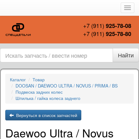
Пере
нави
+7 (911)
925-78-08
+7 (911)
925-78-80
Найти
Каталог
Товар
DOOSAN / DAEWOO ULTRA / NOVUS / PRIMA / BS
Подвеска задних колес
Шпилька / гайка колеса заднего
Вернуться в список запчастей
Daewoo Ultra / Novus