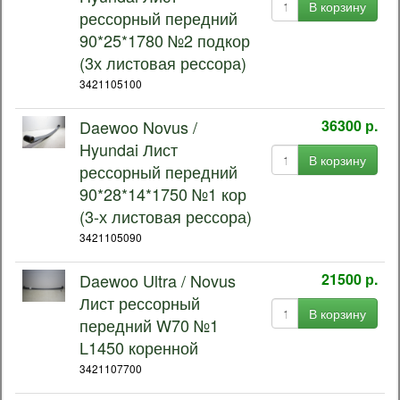
В корзину
рессорный передний
90*25*1780 №2 подкор
(3х листовая рессора)
3421105100
Daewoo Novus /
36300 р.
Hyundai Лист
В корзину
рессорный передний
90*28*14*1750 №1 кор
(3-х листовая рессора)
3421105090
Daewoo Ultra / Novus
21500 р.
Лист рессорный
В корзину
передний W70 №1
L1450 коренной
3421107700