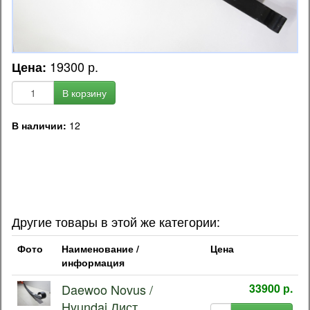
19300 р.
Цена:
В корзину
В наличии:
12
OEM код запчасти:
541117D050 / 3421100200 / DAS40011 / 54111-74002 / 54111-
7D050 / 34211-00200
Другие товары в этой же категории:
Фото
Наименование /
Цена
информация
Daewoo Novus /
33900 р.
Hyundai Лист