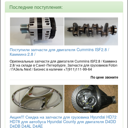
Последние поступления:
Поступили запчасти для двигателя Cummins ISF2.8 /
Камминз 2.8 /
Оригинальные запчасти для двигателя Cummins ISF2.8 / Камминз
2.8/ на складе в Санкт-Петербурге. Запчасти для грузовиков Foton
/ ГАЗель Next / Бизнес в наличии +7(911)111-99-64
По цене звоните
Акция!!! Скидка на запчасти для грузовика Hyundai HD72
HD78 для автобуса Hyundai County для двигателя D4DD
D4DB D4AL D4AE