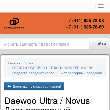
Пере
нави
+7 (911)
925-78-08
+7 (911)
925-78-80
Найти
Каталог
Товар
DOOSAN / DAEWOO ULTRA / NOVUS / PRIMA / BS
Подвеска передних колес
Лист рессорный передний
Вернуться в список запчастей
Daewoo Ultra / Novus
Лист рессорный