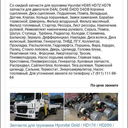
Со скидкой запчасти для грузовика Hyundai HD65 HD72 HD78
запчасти для двигателя D4AL D4AE D4DD D4DB Корзина
сцепления, Диск сцепления, Подшипник, Помпа, Вкладыши,
Датчик, Клапан, Кольца поршневые, Замок зажигания, Барабан
тормозной, Шкворень, Фильтр воздушный, Фильтр масляный,
Фильтр топливный, Стартер, Рессора, Лист рессоры, Наконечник
рулевой, Ремкомплект наконечника рулевого, Серьга, Помпа,
Шатун, Ступица , Турбина, Радиатор, Колодки, Стремянка,
Балансир, Зеркало, Дифференциал, Накладки, Диск колеса, Диск
колесный, Заклёпки, Генератор, ТНВД, ПГУ, Коллектор,
Прокладка, Распылители, Гидромуфта, Поршень, Фара, Кардан,
Палец, Стекло лобовое, Дверь, Цилиндр, Головка блока,
Реактивная тяга , Форсунки, Амортизатор, Тросик,
Пневмоподушка, Насос подъема кабины, Главная пара,
Крестовина, Пневморессора, Генератор, Кузовные запчасти,
Распредвал, Сайлентблок, Коленвал, Тяга рулевая, Тормозной
цилиндр, Сальник, Термостат, Энергоаккумулятор, Насос
топливный. Для уточнения звоните по телефону +7 (911) 111-99-
64
По цене звоните
Запчасти для грузовика Hyundai Gold / HD170 / HD250 /