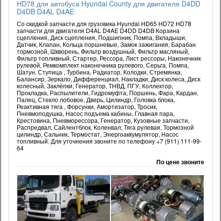
HD78 для автобуса Hyundai County для двигателя D4DD
D4DB D4AL D4AE
Со скидкой запчасти для грузовика Hyundai HD65 HD72 HD78
запчасти для двигателя D4AL D4AE D4DD D4DB Корзина
сцепления, Диск сцепления, Подшипник, Помпа, Вкладыши,
Датчик, Клапан, Кольца поршневые, Замок зажигания, Барабан
тормозной, Шкворень, Фильтр воздушный, Фильтр масляный,
Фильтр топливный, Стартер, Рессора, Лист рессоры, Наконечник
рулевой, Ремкомплект наконечника рулевого, Серьга, Помпа,
Шатун, Ступица , Турбина, Радиатор, Колодки, Стремянка,
Балансир, Зеркало, Дифференциал, Накладки, Диск колеса, Диск
колесный, Заклёпки, Генератор, ТНВД, ПГУ, Коллектор,
Прокладка, Распылители, Гидромуфта, Поршень, Фара, Кардан,
Палец, Стекло лобовое, Дверь, Цилиндр, Головка блока,
Реактивная тяга , Форсунки, Амортизатор, Тросик,
Пневмоподушка, Насос подъема кабины, Главная пара,
Крестовина, Пневморессора, Генератор, Кузовные запчасти,
Распредвал, Сайлентблок, Коленвал, Тяга рулевая, Тормозной
цилиндр, Сальник, Термостат, Энергоаккумулятор, Насос
топливный. Для уточнения звоните по телефону +7 (911) 111-99-
64
По цене звоните