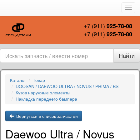
Пере
нави
+7 (911)
925-78-08
+7 (911)
925-78-80
Найти
Каталог
Товар
DOOSAN / DAEWOO ULTRA / NOVUS / PRIMA / BS
Кузов наружные элементы
Накладка переднего бампера
Вернуться в список запчастей
Daewoo Ultra / Novus