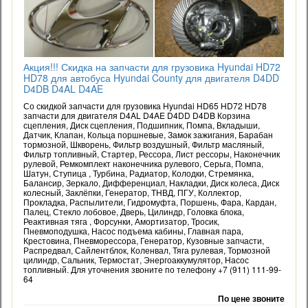
Акция!!! Скидка на запчасти для грузовика Hyundai HD72
HD78 для автобуса Hyundai County для двигателя D4DD
D4DB D4AL D4AE
Со скидкой запчасти для грузовика Hyundai HD65 HD72 HD78
запчасти для двигателя D4AL D4AE D4DD D4DB Корзина
сцепления, Диск сцепления, Подшипник, Помпа, Вкладыши,
Датчик, Клапан, Кольца поршневые, Замок зажигания, Барабан
тормозной, Шкворень, Фильтр воздушный, Фильтр масляный,
Фильтр топливный, Стартер, Рессора, Лист рессоры, Наконечник
рулевой, Ремкомплект наконечника рулевого, Серьга, Помпа,
Шатун, Ступица , Турбина, Радиатор, Колодки, Стремянка,
Балансир, Зеркало, Дифференциал, Накладки, Диск колеса, Диск
колесный, Заклёпки, Генератор, ТНВД, ПГУ, Коллектор,
Прокладка, Распылители, Гидромуфта, Поршень, Фара, Кардан,
Палец, Стекло лобовое, Дверь, Цилиндр, Головка блока,
Реактивная тяга , Форсунки, Амортизатор, Тросик,
Пневмоподушка, Насос подъема кабины, Главная пара,
Крестовина, Пневморессора, Генератор, Кузовные запчасти,
Распредвал, Сайлентблок, Коленвал, Тяга рулевая, Тормозной
цилиндр, Сальник, Термостат, Энергоаккумулятор, Насос
топливный. Для уточнения звоните по телефону +7 (911) 111-99-
64
По цене звоните