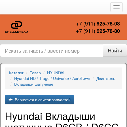
Пере
нави
+7 (911)
925-78-08
+7 (911)
925-78-80
Найти
Каталог
Товар
HYUNDAI
Hyundai HD / Trago / Universe / AeroTown
Двигатель
Вкладыши шатунные
Вернуться в список запчастей
Hyundai Вкладыши
шатунные D6CB / D6CC