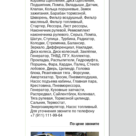
Корзина сцепления, Диск сцепления,
Подшипник, Помпа, Вкладыши, Датчик,
Клапан, Кольца поршневые, Замок
зажигания, Барабан тормозной,
Шкворень, Фильтр воздушный, Фильтр
масляный, Фильтр топливный,
Стартер, Рессора, Лист рессоры,
Наконечник рулевой, Ремкомплект
наконечника рулевого, Серьга, Помпа,
Шатун, Ступица , Турбина, Радиатор,
Колодки, Стремянка, Балансир,
Зеркало, Дифференциал, Накладки,
Диск колеса, Диск колесный, Заклёпки,
Генератор, ТНВД, ПГУ, Коллектор,
Прокладка, Распылители, Гидромуфта,
Поршень, Фара, Кардан, Палец, Стекло
лобовое, Дверь, Цилиндр, Головка
блока, Реактивная тяга , Форсунки,
Амортизатор, Тросик, Пневмоподушка,
Насос подъема кабины, Главная пара,
Крестовина, Пневморессора,
Генератор, Кузовные запчасти,
Распредвал, Сайлентблок, Коленвал,
Тяга рулевая, Тормозной цилиндр,
Сальник, Термостат,
Энергоаккумулятор, Насос топливный.
Для уточнения звоните по телефону
+7 (911) 111-99-64
По цене звоните