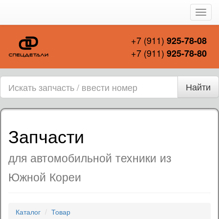
Пере
нави
+7 (911)
925-78-08
+7 (911)
925-78-80
Найти
Запчасти
для автомобильной техники из
Южной Кореи
Каталог
Товар