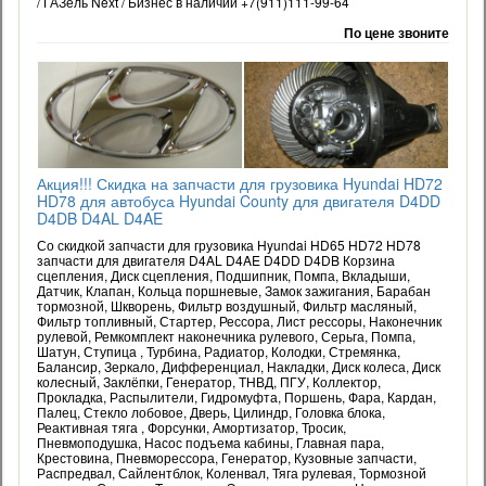
/ ГАЗель Next / Бизнес в наличии +7(911)111-99-64
По цене звоните
Акция!!! Скидка на запчасти для грузовика Hyundai HD72
HD78 для автобуса Hyundai County для двигателя D4DD
D4DB D4AL D4AE
Со скидкой запчасти для грузовика Hyundai HD65 HD72 HD78
запчасти для двигателя D4AL D4AE D4DD D4DB Корзина
сцепления, Диск сцепления, Подшипник, Помпа, Вкладыши,
Датчик, Клапан, Кольца поршневые, Замок зажигания, Барабан
тормозной, Шкворень, Фильтр воздушный, Фильтр масляный,
Фильтр топливный, Стартер, Рессора, Лист рессоры, Наконечник
рулевой, Ремкомплект наконечника рулевого, Серьга, Помпа,
Шатун, Ступица , Турбина, Радиатор, Колодки, Стремянка,
Балансир, Зеркало, Дифференциал, Накладки, Диск колеса, Диск
колесный, Заклёпки, Генератор, ТНВД, ПГУ, Коллектор,
Прокладка, Распылители, Гидромуфта, Поршень, Фара, Кардан,
Палец, Стекло лобовое, Дверь, Цилиндр, Головка блока,
Реактивная тяга , Форсунки, Амортизатор, Тросик,
Пневмоподушка, Насос подъема кабины, Главная пара,
Крестовина, Пневморессора, Генератор, Кузовные запчасти,
Распредвал, Сайлентблок, Коленвал, Тяга рулевая, Тормозной