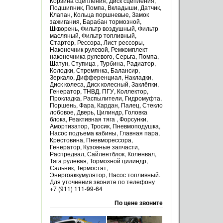
Корзина сцепления, Диск сцепления,
Подшипник, Помпа, Вкладыши, Датчик,
Клапан, Кольца поршневые, Замок
зажигания, Барабан тормозной,
Шкворень, Фильтр воздушный, Фильтр
масляный, Фильтр топливный,
Стартер, Рессора, Лист рессоры,
Наконечник рулевой, Ремкомплект
наконечника рулевого, Серьга, Помпа,
Шатун, Ступица , Турбина, Радиатор,
Колодки, Стремянка, Балансир,
Зеркало, Дифференциал, Накладки,
Диск колеса, Диск колесный, Заклёпки,
Генератор, ТНВД, ПГУ, Коллектор,
Прокладка, Распылители, Гидромуфта,
Поршень, Фара, Кардан, Палец, Стекло
лобовое, Дверь, Цилиндр, Головка
блока, Реактивная тяга , Форсунки,
Амортизатор, Тросик, Пневмоподушка,
Насос подъема кабины, Главная пара,
Крестовина, Пневморессора,
Генератор, Кузовные запчасти,
Распредвал, Сайлентблок, Коленвал,
Тяга рулевая, Тормозной цилиндр,
Сальник, Термостат,
Энергоаккумулятор, Насос топливный.
Для уточнения звоните по телефону
+7 (911) 111-99-64
По цене звоните