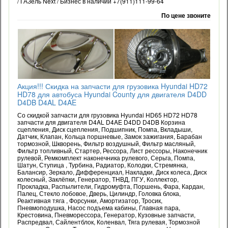
/ ГАЗель Next / Бизнес в наличии +7(911)111-99-64
По цене звоните
Акция!!! Скидка на запчасти для грузовика Hyundai HD72
HD78 для автобуса Hyundai County для двигателя D4DD
D4DB D4AL D4AE
Со скидкой запчасти для грузовика Hyundai HD65 HD72 HD78
запчасти для двигателя D4AL D4AE D4DD D4DB Корзина
сцепления, Диск сцепления, Подшипник, Помпа, Вкладыши,
Датчик, Клапан, Кольца поршневые, Замок зажигания, Барабан
тормозной, Шкворень, Фильтр воздушный, Фильтр масляный,
Фильтр топливный, Стартер, Рессора, Лист рессоры, Наконечник
рулевой, Ремкомплект наконечника рулевого, Серьга, Помпа,
Шатун, Ступица , Турбина, Радиатор, Колодки, Стремянка,
Балансир, Зеркало, Дифференциал, Накладки, Диск колеса, Диск
колесный, Заклёпки, Генератор, ТНВД, ПГУ, Коллектор,
Прокладка, Распылители, Гидромуфта, Поршень, Фара, Кардан,
Палец, Стекло лобовое, Дверь, Цилиндр, Головка блока,
Реактивная тяга , Форсунки, Амортизатор, Тросик,
Пневмоподушка, Насос подъема кабины, Главная пара,
Крестовина, Пневморессора, Генератор, Кузовные запчасти,
Распредвал, Сайлентблок, Коленвал, Тяга рулевая, Тормозной