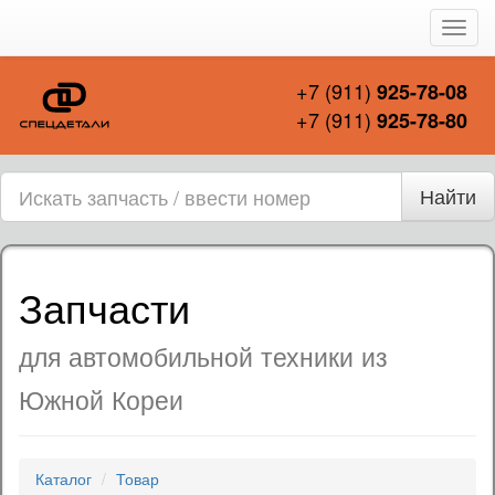
Пере
нави
+7 (911)
925-78-08
+7 (911)
925-78-80
Найти
Запчасти
для автомобильной техники из
Южной Кореи
Каталог
Товар