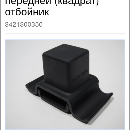
отбойник
3421300350