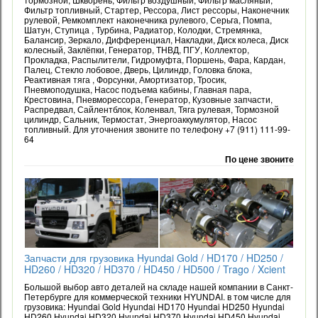
Фильтр топливный, Стартер, Рессора, Лист рессоры, Наконечник
рулевой, Ремкомплект наконечника рулевого, Серьга, Помпа,
Шатун, Ступица , Турбина, Радиатор, Колодки, Стремянка,
Балансир, Зеркало, Дифференциал, Накладки, Диск колеса, Диск
колесный, Заклёпки, Генератор, ТНВД, ПГУ, Коллектор,
Прокладка, Распылители, Гидромуфта, Поршень, Фара, Кардан,
Палец, Стекло лобовое, Дверь, Цилиндр, Головка блока,
Реактивная тяга , Форсунки, Амортизатор, Тросик,
Пневмоподушка, Насос подъема кабины, Главная пара,
Крестовина, Пневморессора, Генератор, Кузовные запчасти,
Распредвал, Сайлентблок, Коленвал, Тяга рулевая, Тормозной
цилиндр, Сальник, Термостат, Энергоаккумулятор, Насос
топливный. Для уточнения звоните по телефону +7 (911) 111-99-
64
По цене звоните
Запчасти для грузовика Hyundai Gold / HD170 / HD250 /
HD260 / HD320 / HD370 / HD450 / HD500 / Trago / Xcient
Большой выбор авто деталей на складе нашей компании в Санкт-
Петербурге для коммерческой техники HYUNDAI. в том числе для
грузовика: Hyundai Gold Hyundai HD170 Hyundai HD250 Hyundai
HD260 Hyundai HD320 Hyundai HD370 Hyundai HD450 Hyundai