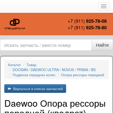
Пере
нави
+7 (911)
925-78-08
+7 (911)
925-78-80
Найти
Каталог
Товар
DOOSAN / DAEWOO ULTRA / NOVUS / PRIMA / BS
Подвеска передних колес
Опора рессоры передней
Вернуться в список запчастей
Daewoo Опора рессоры
передней (квадрат)