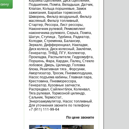
Корзина сцепления, Диск сцепления,
рзину
Подшипник, Помпа, Вкладыши, Датчик,
Клапан, Кольца поршневые, Замок
зажигания, Барабан тормозной,
Шкворень, Фильтр воздушный, Фильтр
масляный, Фильтр топливный,
Стартер, Рессора, Лист рессоры,
Наконечник рулевой, Ремкомплект
наконечника рулевого, Серьга, Помпа,
Шатун, Ступица , Турбина, Радиатор,
Колодки, Стремянка, Балансир,
Зеркало, Дифференциал, Накладки,
Диск колеса, Диск колесный, Заклёпки,
Генератор, ТНВД, ПГУ, Коллектор,
Прокладка, Распылители, Гидромуфта,
Поршень, Фара, Кардан, Палец, Стекло
лобовое, Дверь, Цилиндр, Головка
блока, Реактивная тяга , Форсунки,
Амортизатор, Тросик, Пневмоподушка,
Насос подъема кабины, Главная пара,
Крестовина, Пневморессора,
Генератор, Кузовные запчасти,
Распредвал, Сайлентблок, Коленвал,
Тяга рулевая, Тормозной цилиндр,
Сальник, Термостат,
Энергоаккумулятор, Насос топливный.
Для уточнения звоните по телефону
+7 (911) 111-99-64
По цене звоните