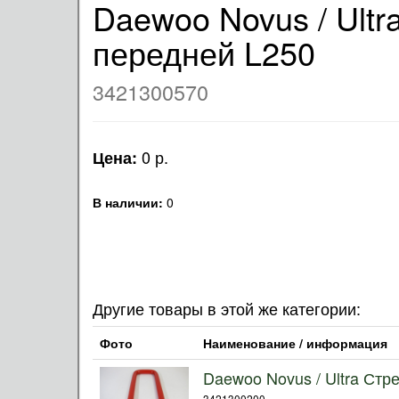
Daewoo Novus / Ult
передней L250
3421300570
0 р.
Цена:
В наличии:
0
OEM код запчасти:
3421300570-TYB
Другие товары в этой же категории:
Фото
Наименование / информация
Daewoo Novus / Ultra Ст
3421300200