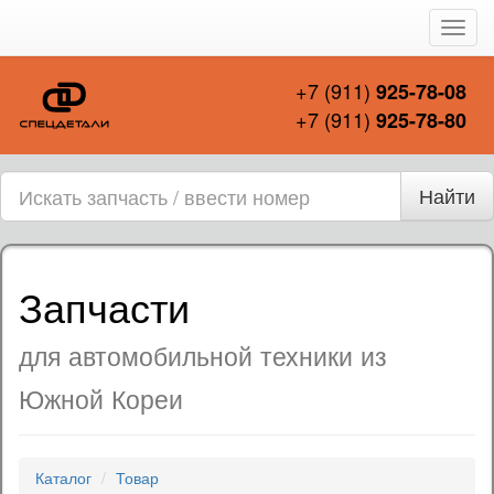
Пере
нави
+7 (911)
925-78-08
+7 (911)
925-78-80
Найти
Запчасти
для автомобильной техники из
Южной Кореи
Каталог
Товар