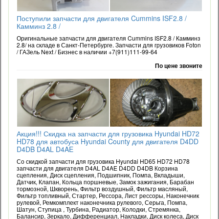
Поступили запчасти для двигателя Cummins ISF2.8 /
Камминз 2.8 /
Оригинальные запчасти для двигателя Cummins ISF2.8 / Камминз
2.8/ на складе в Санкт-Петербурге. Запчасти для грузовиков Foton
/ ГАЗель Next / Бизнес в наличии +7(911)111-99-64
По цене звоните
Акция!!! Скидка на запчасти для грузовика Hyundai HD72
HD78 для автобуса Hyundai County для двигателя D4DD
D4DB D4AL D4AE
Со скидкой запчасти для грузовика Hyundai HD65 HD72 HD78
запчасти для двигателя D4AL D4AE D4DD D4DB Корзина
сцепления, Диск сцепления, Подшипник, Помпа, Вкладыши,
Датчик, Клапан, Кольца поршневые, Замок зажигания, Барабан
тормозной, Шкворень, Фильтр воздушный, Фильтр масляный,
Фильтр топливный, Стартер, Рессора, Лист рессоры, Наконечник
рулевой, Ремкомплект наконечника рулевого, Серьга, Помпа,
Шатун, Ступица , Турбина, Радиатор, Колодки, Стремянка,
Балансир, Зеркало, Дифференциал, Накладки, Диск колеса, Диск