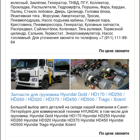
колесный, Заклёпки, Генератор, ТНВД, ПГУ, Коллектор,
Прокладка, Распылители, Гидромуфта, Поршень, Фара, Кардан,
Палец, Стекло лобовое, Дверь, Цилиндр, Головка блока,
Реактивная тяга , Форсунки, Амортизатор, Тросик,
Пневмоподушка, Насос подъема кабины, Главная пара,
Крестовина, Пневморессора, Генератор, Кузовные запчасти,
Распредвал, Сайлентблок, Коленвал, Тяга рулевая, Тормозной
цилиндр, Сальник, Термостат, Энергоаккумулятор, Насос
топливный. Для уточнения звоните по телефону +7 (911) 111-99-
64
По цене звоните
Запчасти для грузовика Hyundai Gold / HD170 / HD250 /
HD260 / HD320 / HD370 / HD450 / HD500 / Trago / Xcient
Большой выбор авто деталей на складе нашей компании в Санкт-
Петербурге для коммерческой техники HYUNDAI. в том числе для
грузовика: Hyundai Gold Hyundai HD170 Hyundai HD250 Hyundai
HD260 Hyundai HD320 Hyundai HD370 Hyundai HD450 Hyundai
HD500 Hyundai Trago Hyundai Xcient
По цене звоните