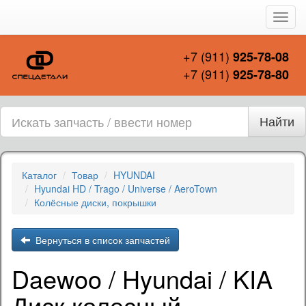
Пере
нави
+7 (911)
925-78-08
+7 (911)
925-78-80
Найти
Каталог
Товар
HYUNDAI
Hyundai HD / Trago / Universe / AeroTown
Колёсные диски, покрышки
Вернуться в список запчастей
Daewoo / Hyundai / KIA
Диск колесный