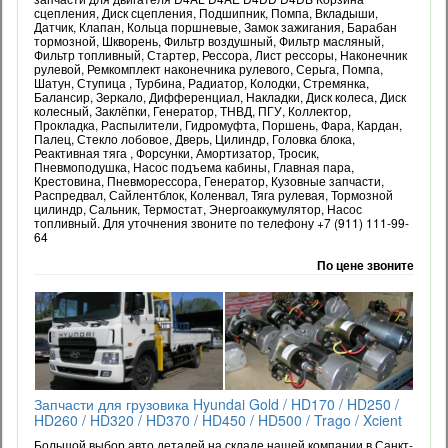
сцепления, Диск сцепления, Подшипник, Помпа, Вкладыши,
Датчик, Клапан, Кольца поршневые, Замок зажигания, Барабан
тормозной, Шкворень, Фильтр воздушный, Фильтр масляный,
Фильтр топливный, Стартер, Рессора, Лист рессоры, Наконечник
рулевой, Ремкомплект наконечника рулевого, Серьга, Помпа,
Шатун, Ступица , Турбина, Радиатор, Колодки, Стремянка,
Балансир, Зеркало, Дифференциал, Накладки, Диск колеса, Диск
колесный, Заклёпки, Генератор, ТНВД, ПГУ, Коллектор,
Прокладка, Распылители, Гидромуфта, Поршень, Фара, Кардан,
Палец, Стекло лобовое, Дверь, Цилиндр, Головка блока,
Реактивная тяга , Форсунки, Амортизатор, Тросик,
Пневмоподушка, Насос подъема кабины, Главная пара,
Крестовина, Пневморессора, Генератор, Кузовные запчасти,
Распредвал, Сайлентблок, Коленвал, Тяга рулевая, Тормозной
цилиндр, Сальник, Термостат, Энергоаккумулятор, Насос
топливный. Для уточнения звоните по телефону +7 (911) 111-99-
64
По цене звоните
Запчасти для грузовика Hyundai Gold / HD170 / HD250 /
HD260 / HD320 / HD370 / HD450 / HD500 / Trago / Xcient
Большой выбор авто деталей на складе нашей компании в Санкт-