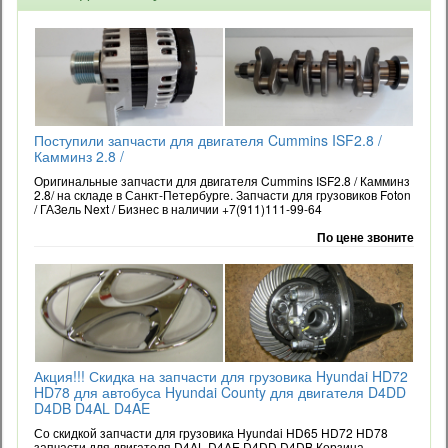
Поступили запчасти для двигателя Cummins ISF2.8 /
Камминз 2.8 /
Оригинальные запчасти для двигателя Cummins ISF2.8 / Камминз
2.8/ на складе в Санкт-Петербурге. Запчасти для грузовиков Foton
/ ГАЗель Next / Бизнес в наличии +7(911)111-99-64
По цене звоните
Акция!!! Скидка на запчасти для грузовика Hyundai HD72
HD78 для автобуса Hyundai County для двигателя D4DD
D4DB D4AL D4AE
Со скидкой запчасти для грузовика Hyundai HD65 HD72 HD78
запчасти для двигателя D4AL D4AE D4DD D4DB Корзина