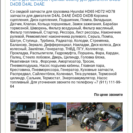
D4DB D4AL D4AE
Со скидкой запчасти для грузовика Hyundai HD65 HD72 HD78
запчасти для двигателя D4AL D4AE D4DD D4DB Корзина
сцепления, Диск сцепления, Подшипник, Помпа, Вкладыши,
Датчик, Клапан, Кольца поршневые, Замок зажигания, Барабан
тормозной, Шкворень, Фильтр воздушный, Фильтр масляный,
Фильтр топливный, Стартер, Рессора, Лист рессоры, Наконечник
рулевой, Ремкомплект наконечника рулевого, Серьга, Помпа,
Шатун, Ступица , Турбина, Радиатор, Колодки, Стремянка,
Балансир, Зеркало, Дифференциал, Накладки, Диск колеса, Диск
колесный, Заклёпки, Генератор, ТНВД, ПГУ, Коллектор,
Прокладка, Распылители, Гидромуфта, Поршень, Фара, Кардан,
Палец, Стекло лобовое, Дверь, Цилиндр, Головка блока,
Реактивная тяга , Форсунки, Амортизатор, Тросик,
Пневмоподушка, Насос подъема кабины, Главная пара,
Крестовина, Пневморессора, Генератор, Кузовные запчасти,
Распредвал, Сайлентблок, Коленвал, Тяга рулевая, Тормозной
цилиндр, Сальник, Термостат, Энергоаккумулятор, Насос
топливный. Для уточнения звоните по телефону +7 (911) 111-99-
64
По цене звоните