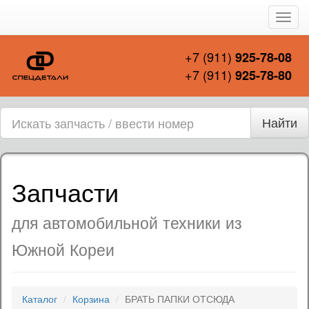
Пере
нави
+7 (911)
925-78-08
+7 (911)
925-78-80
Найти
Запчасти
для автомобильной техники из
Южной Кореи
Каталог
Корзина
БРАТЬ ПАПКИ ОТСЮДА